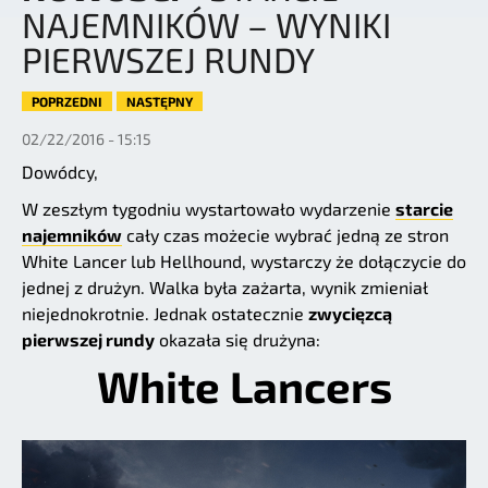
NAJEMNIKÓW – WYNIKI
PIERWSZEJ RUNDY
POPRZEDNI
NASTĘPNY
02/22/2016 - 15:15
Dowódcy,
W zeszłym tygodniu wystartowało wydarzenie
starcie
najemników
cały czas możecie wybrać jedną ze stron
White Lancer lub Hellhound, wystarczy że dołączycie do
jednej z drużyn. Walka była zażarta, wynik zmieniał
niejednokrotnie. Jednak ostatecznie
zwycięzcą
pierwszej rundy
okazała się drużyna:
White Lancers