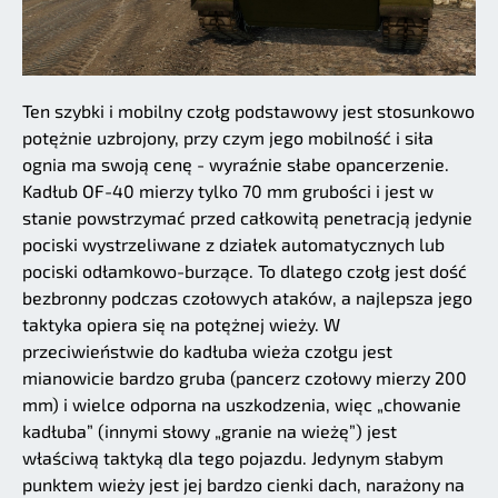
Ten szybki i mobilny czołg podstawowy jest stosunkowo
potężnie uzbrojony, przy czym jego mobilność i siła
ognia ma swoją cenę - wyraźnie słabe opancerzenie.
Kadłub OF-40 mierzy tylko 70 mm grubości i jest w
stanie powstrzymać przed całkowitą penetracją jedynie
pociski wystrzeliwane z działek automatycznych lub
pociski odłamkowo-burzące. To dlatego czołg jest dość
bezbronny podczas czołowych ataków, a najlepsza jego
taktyka opiera się na potężnej wieży. W
przeciwieństwie do kadłuba wieża czołgu jest
mianowicie bardzo gruba (pancerz czołowy mierzy 200
mm) i wielce odporna na uszkodzenia, więc „chowanie
kadłuba” (innymi słowy „granie na wieżę”) jest
właściwą taktyką dla tego pojazdu. Jedynym słabym
punktem wieży jest jej bardzo cienki dach, narażony na