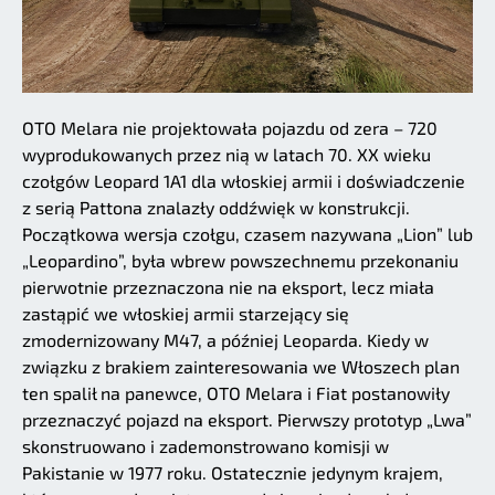
OTO Melara nie projektowała pojazdu od zera – 720
wyprodukowanych przez nią w latach 70. XX wieku
czołgów Leopard 1A1 dla włoskiej armii i doświadczenie
z serią Pattona znalazły oddźwięk w konstrukcji.
Początkowa wersja czołgu, czasem nazywana „Lion” lub
„Leopardino”, była wbrew powszechnemu przekonaniu
pierwotnie przeznaczona nie na eksport, lecz miała
zastąpić we włoskiej armii starzejący się
zmodernizowany M47, a później Leoparda. Kiedy w
związku z brakiem zainteresowania we Włoszech plan
ten spalił na panewce, OTO Melara i Fiat postanowiły
przeznaczyć pojazd na eksport. Pierwszy prototyp „Lwa”
skonstruowano i zademonstrowano komisji w
Pakistanie w 1977 roku. Ostatecznie jedynym krajem,