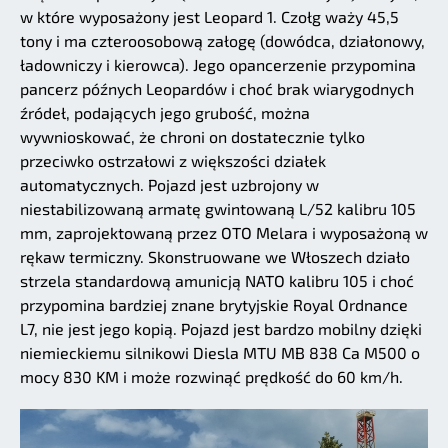
w które wyposażony jest Leopard 1. Czołg waży 45,5
tony i ma czteroosobową załogę (dowódca, działonowy,
ładowniczy i kierowca). Jego opancerzenie przypomina
pancerz późnych Leopardów i choć brak wiarygodnych
źródeł, podających jego grubość, można
wywnioskować, że chroni on dostatecznie tylko
przeciwko ostrzałowi z większości działek
automatycznych. Pojazd jest uzbrojony w
niestabilizowaną armatę gwintowaną L/52 kalibru 105
mm, zaprojektowaną przez OTO Melara i wyposażoną w
rękaw termiczny. Skonstruowane we Włoszech działo
strzela standardową amunicją NATO kalibru 105 i choć
przypomina bardziej znane brytyjskie Royal Ordnance
L7, nie jest jego kopią. Pojazd jest bardzo mobilny dzięki
niemieckiemu silnikowi Diesla MTU MB 838 Ca M500 o
mocy 830 KM i może rozwinąć prędkość do 60 km/h.