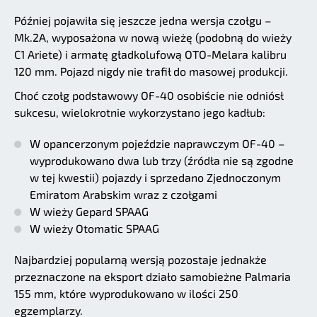
Później pojawiła się jeszcze jedna wersja czołgu –
Mk.2A, wyposażona w nową wieżę (podobną do wieży
C1 Ariete) i armatę gładkolufową OTO-Melara kalibru
120 mm. Pojazd nigdy nie trafił do masowej produkcji.
Choć czołg podstawowy OF-40 osobiście nie odniósł
sukcesu, wielokrotnie wykorzystano jego kadłub:
W opancerzonym pojeździe naprawczym OF-40 –
wyprodukowano dwa lub trzy (źródła nie są zgodne
w tej kwestii) pojazdy i sprzedano Zjednoczonym
Emiratom Arabskim wraz z czołgami
W wieży Gepard SPAAG
W wieży Otomatic SPAAG
Najbardziej popularną wersją pozostaje jednakże
przeznaczone na eksport działo samobieżne Palmaria
155 mm, które wyprodukowano w ilości 250
egzemplarzy.