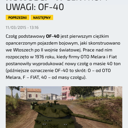
UWAGI: OF-40
POPRZEDNI
NASTĘPNY
11/03/2015 - 13:16
Czołg podstawowy
OF-40
jest pierwszym ciężkim
opancerzonym pojazdem bojowym, jaki skonstruowano
we Włoszech po II wojnie światowej. Prace nad nim
rozpoczęto w 1976 roku, kiedy firmy OTO Melara i Fiat
postanowiły wyprodukować nowy czołg o masie 40 ton
(późniejsze oznaczenie OF-40 to skrót: O – od OTO
Melara, F – FIAT, 40 – od masy czołgu).