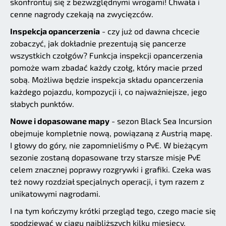
skonfrontuj się z bezwzględnymi wrogami! Chwała i
cenne nagrody czekają na zwycięzców.
Inspekcja opancerzenia
- czy już od dawna chcecie
zobaczyć, jak dokładnie prezentują się pancerze
wszystkich czołgów? Funkcja inspekcji opancerzenia
pomoże wam zbadać każdy czołg, który macie przed
sobą. Możliwa będzie inspekcja składu opancerzenia
każdego pojazdu, kompozycji i, co najważniejsze, jego
słabych punktów.
Nowe i dopasowane mapy
- sezon Black Sea Incursion
obejmuje kompletnie nową, powiązaną z Austrią mapę.
I głowy do góry, nie zapomnieliśmy o PvE. W bieżącym
sezonie zostaną dopasowane trzy starsze misje PvE
celem znacznej poprawy rozgrywki i grafiki. Czeka was
też nowy rozdział specjalnych operacji, i tym razem z
unikatowymi nagrodami.
I na tym kończymy krótki przegląd tego, czego macie się
spodziewać w ciągu najbliższych kilku miesięcy.