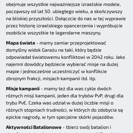
obejmuje wszystkie najważniejsze izraelskie modele,
począwszy od lat 50. ubiegłego wieku, a skończywszy
na bliskiej przyszłości. Dołączcie do nas w tej wyprawie
przez historię izraelskiego opancerzenia i wypróbujcie
osobiście wszystkie te legendarne maszyny.
Mapa świata
- mamy zamiar przeprojektować
domyślny widok Garażu na taki, który będzie
odpowiadał światowemu konfliktowi w 2042 roku. Jako
najemni dowódcy będziecie wybierać misje na dużej
mapie i jednocześnie uczestniczyć w konflikcie
zbrojnym frakcji, misjach kampanii itd. itp.
Misje kampanii
- mamy też dla was cykle dwóch
różnych misji kampanii, jeden dla trybów PvP, drugi dla
trybu PvE. Czeka was udział w dużej liczbie misji o
różnych stopniach trudności, w których do zdobycia są
epickie nagrody, w tym specjalne skórki pojazdów.
Aktywności Batalionowe
- tbierz swój batalion i