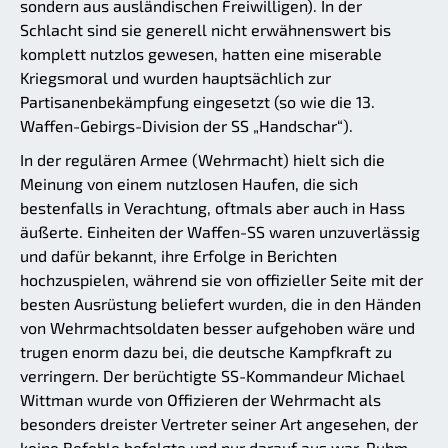
sondern aus ausländischen Freiwilligen). In der
Schlacht sind sie generell nicht erwähnenswert bis
komplett nutzlos gewesen, hatten eine miserable
Kriegsmoral und wurden hauptsächlich zur
Partisanenbekämpfung eingesetzt (so wie die 13.
Waffen-Gebirgs-Division der SS „Handschar“).
In der regulären Armee (Wehrmacht) hielt sich die
Meinung von einem nutzlosen Haufen, die sich
bestenfalls in Verachtung, oftmals aber auch in Hass
äußerte. Einheiten der Waffen-SS waren unzuverlässig
und dafür bekannt, ihre Erfolge in Berichten
hochzuspielen, während sie von offizieller Seite mit der
besten Ausrüstung beliefert wurden, die in den Händen
von Wehrmachtsoldaten besser aufgehoben wäre und
trugen enorm dazu bei, die deutsche Kampfkraft zu
verringern. Der berüchtigte SS-Kommandeur Michael
Wittman wurde von Offizieren der Wehrmacht als
besonders dreister Vertreter seiner Art angesehen, der
keine Befehle befolgte und nur darauf aus war, Ruhm