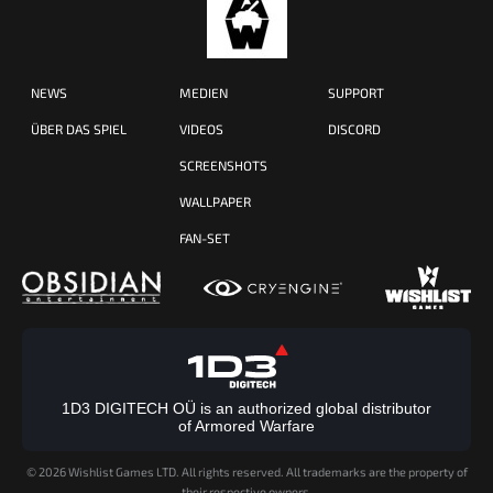
NEWS
MEDIEN
SUPPORT
ÜBER DAS SPIEL
VIDEOS
DISCORD
SCREENSHOTS
WALLPAPER
FAN-SET
1D3 DIGITECH OÜ is an authorized global distributor
of Armored Warfare
©
2026 Wishlist Games LTD. All rights reserved. All trademarks are the property of
their respective owners.