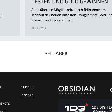
TESTEN UND GOLD GEWINNEN!
Alles über die Möglichkeit, durch Teilnahme am
Testlauf der neuen Bataillon-Rangkämpfe Gold un
uch
Premiumzeit zu gewinnen
01 Mär | 2019
SEI DABEI!
N
SUPPORT
S
DISCORD
NSHOTS
1D3 DIGITECH
of Armored 
APER