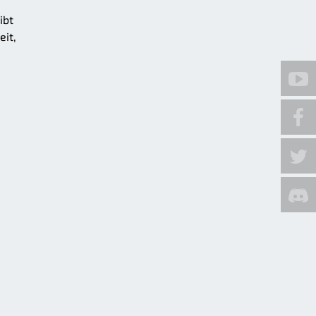
ibt
eit,
d