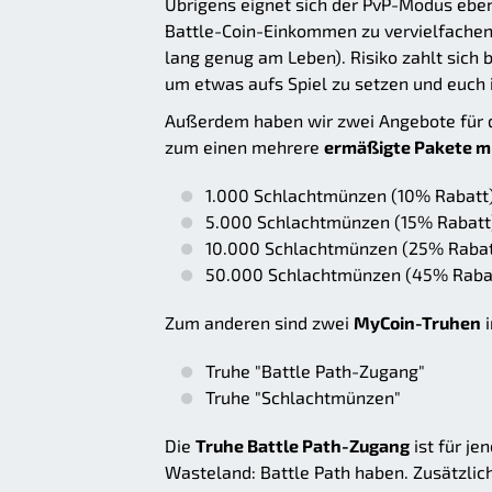
Übrigens eignet sich der PvP-Modus ebe
Battle-Coin-Einkommen zu vervielfachen (
lang genug am Leben). Risiko zahlt sich 
um etwas aufs Spiel zu setzen und euch 
Außerdem haben wir zwei Angebote für de
zum einen mehrere
ermäßigte Pakete m
1.000 Schlachtmünzen (10% Rabatt
5.000 Schlachtmünzen (15% Rabatt
10.000 Schlachtmünzen (25% Rabat
50.000 Schlachtmünzen (45% Raba
Zum anderen sind zwei
MyCoin-Truhen
i
Truhe "Battle Path-Zugang"
Truhe "Schlachtmünzen"
Die
Truhe Battle Path-Zugang
ist für je
Wasteland: Battle Path haben. Zusätzli