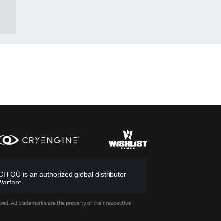
 OÜ is an authorized global distributor
Warfare
ved. All trademarks are the property of their respective