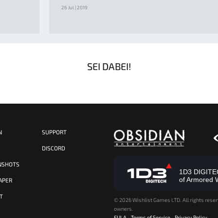
26 Jul | 2019
SEI DABEI!
N
SUPPORT
S
DISCORD
NSHOTS
1D3 DIGITECH
of Armored 
APER
T
©
2026 Wishlist Games LTD. All rights reser
owners.
EULA
-
Terms of Service
-
Privacy Policy