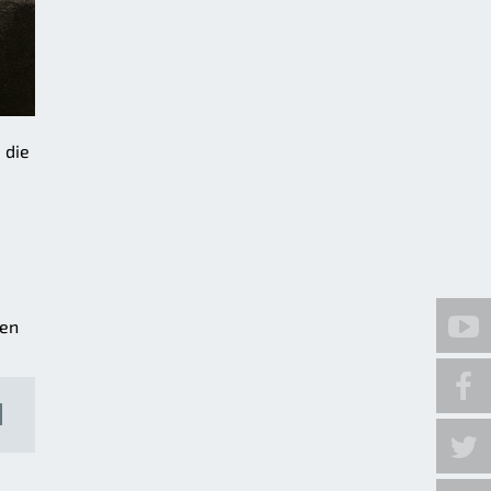
 die
ten