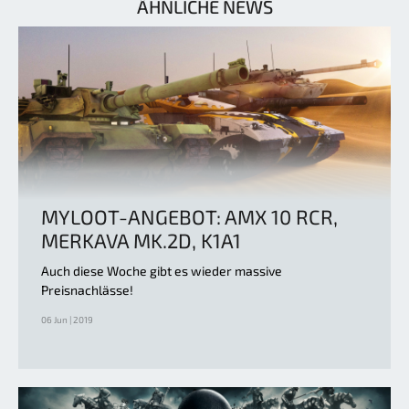
ÄHNLICHE NEWS
MYLOOT-ANGEBOT: AMX 10 RCR,
MERKAVA MK.2D, K1A1
Auch diese Woche gibt es wieder massive
Preisnachlässe!
06 Jun | 2019