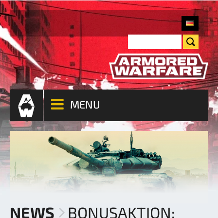
MENU
NEWS
BONUSAKTION: