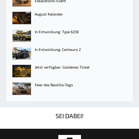
Eskalations-Event
August Kalender
In Entwicklung: Type 625E
In Entwicklung: Centauro 2
Jetzt verfügbar: Goldenes Ticket
Feier des Bastille-Tags
SEI DABEI!