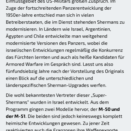
Einflussgebiet des US-Militärs großen Zuspruch. Im
Zuge der fortschreitenden Panzerentwicklung der
1950er-Jahre entschied man sich in vielen
Betreiberstaaten, die im Dienst stehenden Shermans zu
modernisieren. In Ländern wie Israel, Argentinien,
Ägypten und Chile entwickelte man weitgehend
modernisierte Versionen des Panzers, wobei die
israelischen Entwicklungen regelmäßig die Konkurrenz
das Fürchten lernten und auch als heiße Kandidaten für
Armored Warfare im Gespräch sind. Lasst uns also
fünfundsiebzig Jahre nach der Vorstellung des Originals
einen Blick auf die unterschiedlichen und
länderspezifischen Sherman-Upgrades werfen.
Die wohl bekanntesten Vertreter dieser „Super-
Shermans“ wurden in Israel entwickelt. Aus dem
Programm gingen zwei Modelle hervor, der
M-50 und
der M-51
. Die beiden sind jedoch keineswegs komplett
heimische Entwicklungen gewesen. Zu jener Zeit
reaktivierten auch die Franzosen ihre Waffenexporte