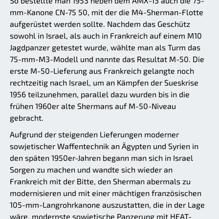
So bestellte man 1953 neben dem AMX-13 auch die 75-
mm-Kanone CN-75 50, mit der die M4-Sherman-Flotte
aufgerüstet werden sollte. Nachdem das Geschütz
sowohl in Israel, als auch in Frankreich auf einem M10
Jagdpanzer getestet wurde, wählte man als Turm das
75-mm-M3-Modell und nannte das Resultat M-50. Die
erste M-50-Lieferung aus Frankreich gelangte noch
rechtzeitig nach Israel, um an Kämpfen der Sueskrise
1956 teilzunehmen, parallel dazu wurden bis in die
frühen 1960er alte Shermans auf M-50-Niveau
gebracht.
Aufgrund der steigenden Lieferungen moderner
sowjetischer Waffentechnik an Ägypten und Syrien in
den späten 1950er-Jahren begann man sich in Israel
Sorgen zu machen und wandte sich wieder an
Frankreich mit der Bitte, den Sherman abermals zu
modernisieren und mit einer mächtigen französischen
105-mm-Langrohrkanone auszustatten, die in der Lage
wäre, modernste sowjetische Panzerung mit HEAT-