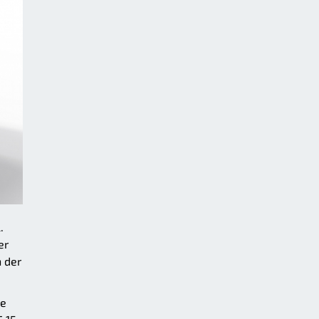
.
er
 der
ge