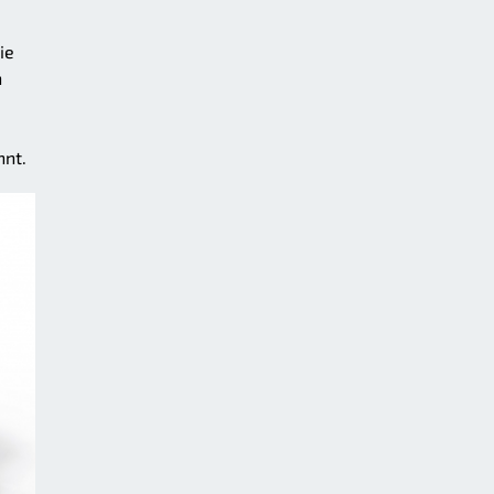
ie
n
nnt.