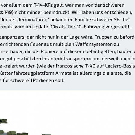
e vor allem dem T-14-KPz galt, war man von der schweren
kt 149)
nicht minder beeindruckt. Wir haben uns entschieden,
 der als „Terminatoren“ bekannten Familie schwerer SPz bei
rmata wird im Update 0.16 als Tier-10-Fahrzeug vorgestellt.
npanzers, der nicht nur in der Lage wäre, Truppen zu beförd
 vernichtenden Feuer aus multiplen Waffensystemen zu
Panzerbauer, die als Pioniere auf diesem Gebiet gelten, bauten 
 gut geschützten Infanterietransportern um, derweil auch i
 kreiert wurden (wie der französische T-40 auf Leclerc-Basis
Kettenfahrzeugplattform Armata ist allerdings die erste, die
ch für schwere TPz dienen soll.