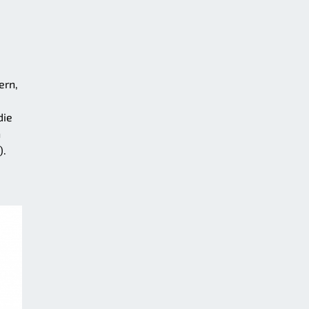
ern,
die
n
).