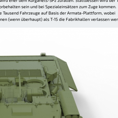
 wird eher dem Kurganets-SPz zufallen. Stattdessen wird der 
vorbehalten sein und bei Spezialeinsätzen zum Zuge kommen.
e Tausend Fahrzeuge auf Basis der Armata-Plattform, wobei
ihnen (wenn überhaupt) als T-15 die Fabrikhallen verlassen we