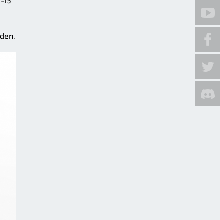
T-15
rden.