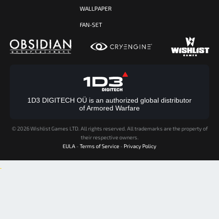
WALLPAPER
FAN-SET
1D3 DIGITECH OÜ is an authorized global distributor
of Armored Warfare
©
2026 Wishlist Games LTD. All rights reserved. All trademarks are the property of
their respective owners.
EULA
-
Terms of Service
-
Privacy Policy