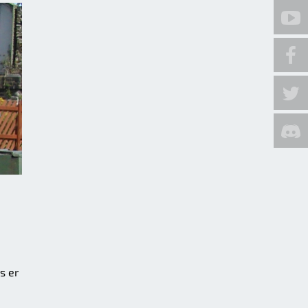
s er
d