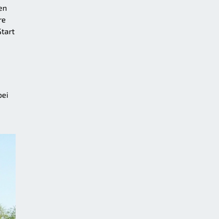
en
re
Start
bei