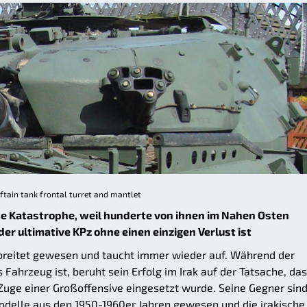
ftain tank frontal turret and mantlet
ne Katastrophe, weil hunderte von ihnen im Nahen Osten
r ultimative KPz ohne einen einzigen Verlust ist
erbreitet gewesen und taucht immer wieder auf. Während der
Fahrzeug ist, beruht sein Erfolg im Irak auf der Tatsache, das
uge einer Großoffensive eingesetzt wurde. Seine Gegner sin
odelle aus den 1950-1960er Jahren gewesen und die irakische