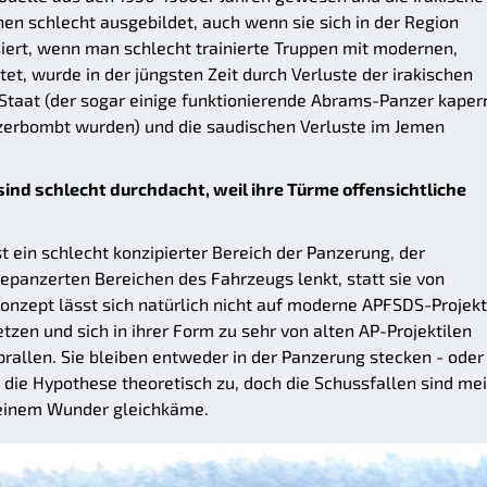
en schlecht ausgebildet, auch wenn sie sich in der Region
iert, wenn man schlecht trainierte Truppen mit modernen,
t, wurde in der jüngsten Zeit durch Verluste der irakischen
taat (der sogar einige funktionierende Abrams-Panzer kaper
 zerbombt wurden) und die saudischen Verluste im Jemen
nd schlecht durchdacht, weil ihre Türme offensichtliche
t ein schlecht konzipierter Bereich der Panzerung, der
panzerten Bereichen des Fahrzeugs lenkt, statt sie von
onzept lässt sich natürlich nicht auf moderne APFSDS-Projekt
etzen und sich in ihrer Form zu sehr von alten AP-Projektilen
rallen. Sie bleiben entweder in der Panzerung stecken - oder
t die Hypothese theoretisch zu, doch die Schussfallen sind mei
er einem Wunder gleichkäme.