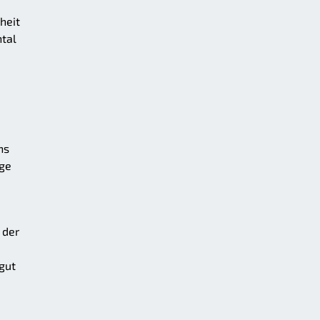
heit
ntal
ns
ige
 der
gut