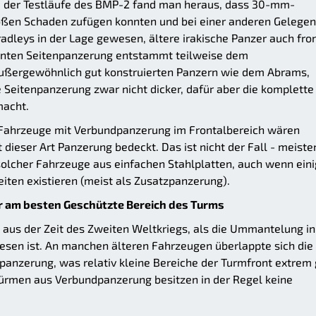
der Testläufe des BMP-2 fand man heraus, dass 30-mm-
ßen Schaden zufügen konnten und bei einer anderen Gelegen
dleys in der Lage gewesen, ältere irakische Panzer auch fro
lenten Seitenpanzerung entstammt teilweise dem
außergewöhnlich gut konstruierten Panzern wie dem Abrams,
 Seitenpanzerung zwar nicht dicker, dafür aber die komplette
macht.
, Fahrzeuge mit Verbundpanzerung im Frontalbereich wären
dieser Art Panzerung bedeckt. Das ist nicht der Fall - meiste
olcher Fahrzeuge aus einfachen Stahlplatten, auch wenn ein
ten existieren (meist als Zusatzpanzerung).
er am besten Geschützte Bereich des Turms
 aus der Zeit des Zweiten Weltkriegs, als die Ummantelung in
wesen ist. An manchen älteren Fahrzeugen überlappte sich die
panzerung, was relativ kleine Bereiche der Turmfront extrem 
ürmen aus Verbundpanzerung besitzen in der Regel keine