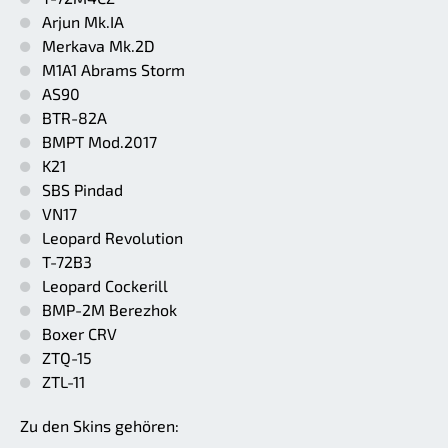
Arjun Mk.IA
Merkava Mk.2D
M1A1 Abrams Storm
AS90
BTR-82A
BMPT Mod.2017
K21
SBS Pindad
VN17
Leopard Revolution
T-72B3
Leopard Cockerill
BMP-2M Berezhok
Boxer CRV
ZTQ-15
ZTL-11
Zu den Skins gehören: