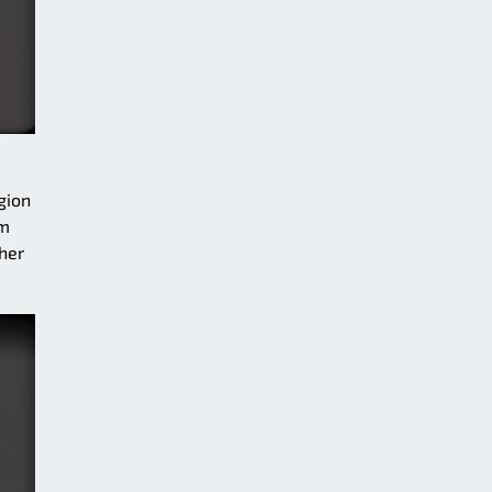
gion
im
her