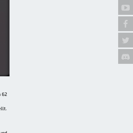
n 62
llt.
 und