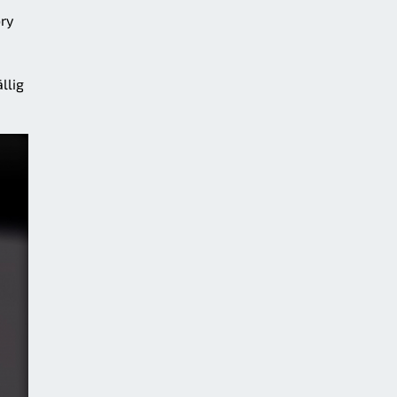
ry
llig