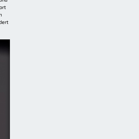
ort
h
dert