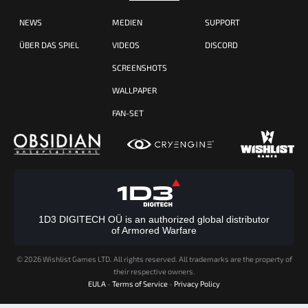
NEWS
MEDIEN
SUPPORT
ÜBER DAS SPIEL
VIDEOS
DISCORD
SCREENSHOTS
WALLPAPER
FAN-SET
1D3 DIGITECH OÜ is an authorized global distributor
of Armored Warfare
©
2026 Wishlist Games LTD. All rights reserved. All trademarks are the property of
their respective owners.
EULA
-
Terms of Service
-
Privacy Policy