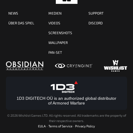
NEWS
MEDIEN
SUPPORT
ÜBER DAS SPIEL
VIDEOS
DISCORD
SCREENSHOTS
WALLPAPER
FAN-SET
1D3 DIGITECH OÜ is an authorized global distributor
of Armored Warfare
©
2026 Wishlist Games LTD. All rights reserved. All trademarks are the property of
their respective owners.
EULA
-
Terms of Service
-
Privacy Policy