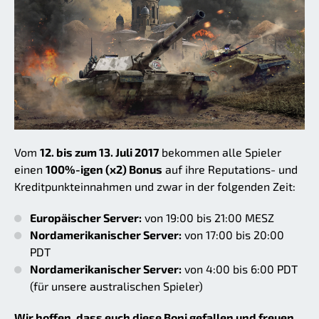
Vom
12. bis zum 13. Juli 2017
bekommen alle Spieler
einen
100%-igen (x2) Bonus
auf ihre Reputations- und
Kreditpunkteinnahmen und zwar in der folgenden Zeit:
Europäischer Server:
von 19:00 bis 21:00 MESZ
Nordamerikanischer Server:
von 17:00 bis 20:00
PDT
Nordamerikanischer Server:
von 4:00 bis 6:00 PDT
(für unsere australischen Spieler)
Wir hoffen, dass euch diese Boni gefallen und freuen