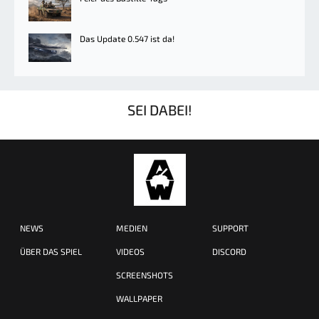
Das Update 0.547 ist da!
SEI DABEI!
NEWS
MEDIEN
SUPPORT
ÜBER DAS SPIEL
VIDEOS
DISCORD
SCREENSHOTS
WALLPAPER