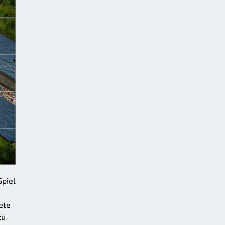
Spiel
ete
zu