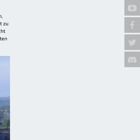
n,
t zu
cht
nten