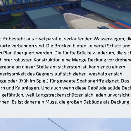
. Er besteht aus zwei parallel verlaufenden Wasserwegen, di
Karte verbunden sind. Die Brücken bieten keinerlei Schutz und
n Plan überquert werden. Die fünfte Brücke wiederum, die sic
nd ihrer robusten Konstruktion eine Menge Deckung vor drohe
rgang an dieser Stelle am sichersten ist, kann er zu einem
merksamkeit des Gegners auf sich ziehen, weshalb er sich
e oder (früh im Spiel) für gewagte Spähangriffe eignet. Das
ern und Kaianlagen. Und auch wenn diese Gebäude solide Dec
m gefährlich, weil Langstreckenschützen sich jeden unvorsicht
nen. Es ist daher ein Muss, die großen Gebäude als Deckung 