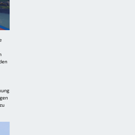
e
h
nden
kung
igen
zu