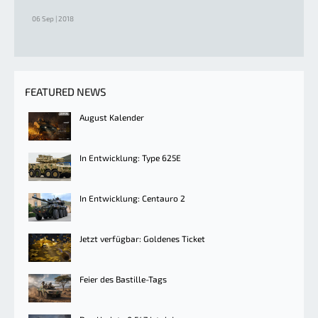
06 Sep | 2018
FEATURED NEWS
August Kalender
In Entwicklung: Type 625E
In Entwicklung: Centauro 2
Jetzt verfügbar: Goldenes Ticket
Feier des Bastille-Tags