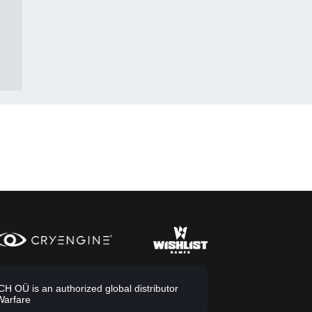
 OÜ is an authorized global distributor
Warfare