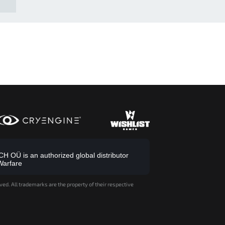
 OÜ is an authorized global distributor
Warfare
ved. All trademarks are the property of their respective