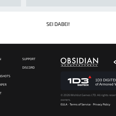
SEI DABEI!
N
SUPPORT
S
DISCORD
NSHOTS
1D3 DIGITECH
of Armored 
APER
T
©
2026 Wishlist Games LTD. All rights reser
owners.
EULA
-
Terms of Service
-
Privacy Policy