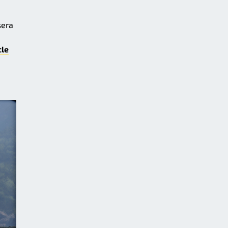
sera
cle