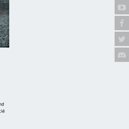
nd
cié