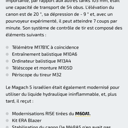
importante, par rapport aux autres tanks 105 mm, était
une capacité de transport de 54 obus. L'élévation du
canon est de 20 °, sa dépression de - 9 ° et, avec un
pourvoyeur expérimenté, il peut atteindre 7 coups par
minute. Son système de contrôle de tir est composé des
éléments suivants :
Télémètre M17B1C à coïncidence
Entraînement balistique M10A6
Ordinateur balistique M13A4
Téléscope et monture M105D
Périscope du tireur M32
Le Magach 5 israélien était également modernisé pour
utiliser du liquide hydraulique ininflammable, et, plus
tard, il reçut :
Modernisations RISE tirées du
M60A1.
Kit ERA Blazer
Stabilisation du canon (le M48A5 n'en avait pas,