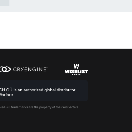
 OÜ is an authorized global distributor
Warfare
ved. All trademarks are the property of their respective