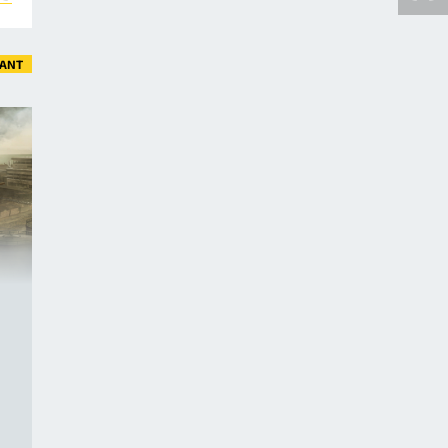
VANT
e