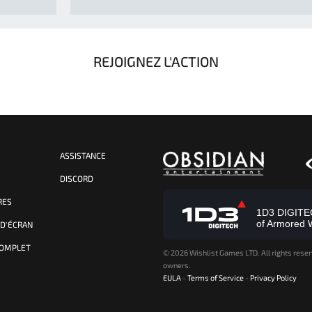
REJOIGNEZ L'ACTION
ASSISTANCE
S
DISCORD
RES
1D3 DIGITECH
of Armored 
 D'ÉCRAN
COMPLET
©
2026 Wishlist Games LTD. All rights reser
owners.
EULA
-
Terms of Service
-
Privacy Policy