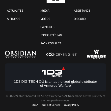
ACTUALITÉS
MÉDIA
ASSISTANCE
A PROPOS
VIDÉOS
DISCORD
CAPTURES
FONDS D'ÉCRAN
PACK COMPLET
1D3 DIGITECH OÜ is an authorized global distributor
of Armored Warfare
©
2026 Wishlist Games LTD. All rights reserved. All trademarks are the property of
their respective owners.
EULA
-
Terms of Service
-
Privacy Policy