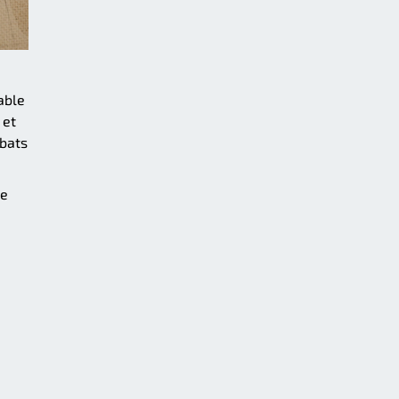
able
 et
mbats
de