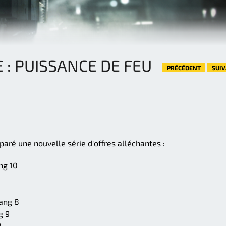
 : PUISSANCE DE FEU
PRÉCÉDENT
SUI
aré une nouvelle série d'offres alléchantes :
ng 10
ang 8
g 9
8