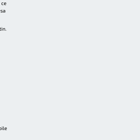
 ce
 sa
in.
bile