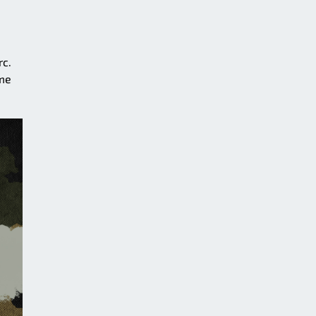
rc.
ême