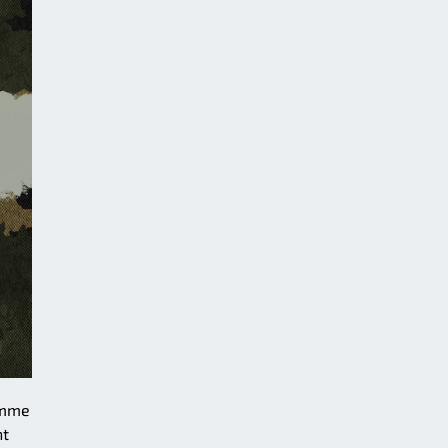
omme
nt