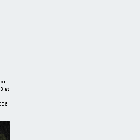
non
80 et
2006