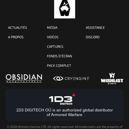
ACTUALITÉS
MÉDIA
ASSISTANCE
A PROPOS
VIDÉOS
DISCORD
CAPTURES
FONDS D'ÉCRAN
PACK COMPLET
1D3 DIGITECH OÜ is an authorized global distributor
of Armored Warfare
©
2026 Wishlist Games LTD. All rights reserved. All trademarks are the property of