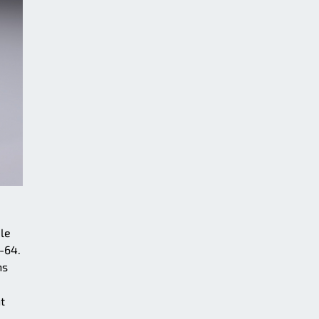
ule
T-64.
ns
t