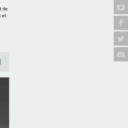
t de
t et