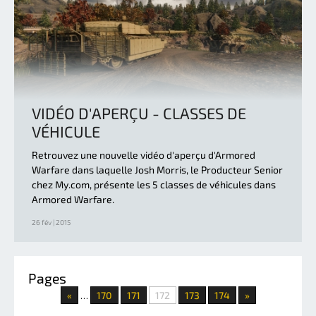
VIDÉO D'APERÇU - CLASSES DE
VÉHICULE
Retrouvez une nouvelle vidéo d'aperçu d'Armored
Warfare dans laquelle Josh Morris, le Producteur Senior
chez My.com, présente les 5 classes de véhicules dans
Armored Warfare.
26 fév | 2015
Pages
«
170
171
172
173
174
»
…