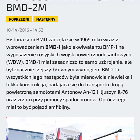
BMD-2M
POPRZEDNI
NASTĘPNY
10/14/2016 - 14:52
Historia serii BMD zaczęła się w 1969 roku wraz z
wprowadzeniem
BMD-1
jako ekwiwalentu BMP-1 na
wyposażenie rosyjskich wojsk powietrznodesantowych
(WDW). BMD-1 miał zasadniczo to samo uzbrojenie, ale
był znacznie lżejszy. Głównym wymogiem BMD-1 i
wszystkich jego następców była mianowicie niewielka i
lekka konstrukcja, nadająca się do transportu drogą
powietrzną samolotami Antonow An-12 i Iljuszyn Il-76
oraz zrzutu przy pomocy spadochronów. Oprócz tego
miał to być pojazd amfibijny.