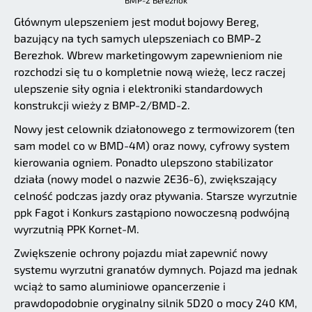
BMP-2 Berezhok
Głównym ulepszeniem jest moduł bojowy Bereg,
bazujący na tych samych ulepszeniach co BMP-2
Berezhok. Wbrew marketingowym zapewnieniom nie
rozchodzi się tu o kompletnie nową wieżę, lecz raczej
ulepszenie siły ognia i elektroniki standardowych
konstrukcji wieży z BMP-2/BMD-2.
Nowy jest celownik działonowego z termowizorem (ten
sam model co w BMD-4M) oraz nowy, cyfrowy system
kierowania ogniem. Ponadto ulepszono stabilizator
działa (nowy model o nazwie 2E36-6), zwiększający
celność podczas jazdy oraz pływania. Starsze wyrzutnie
ppk Fagot i Konkurs zastąpiono nowoczesną podwójną
wyrzutnią PPK Kornet-M.
Zwiększenie ochrony pojazdu miał zapewnić nowy
systemu wyrzutni granatów dymnych. Pojazd ma jednak
wciąż to samo aluminiowe opancerzenie i
prawdopodobnie oryginalny silnik 5D20 o mocy 240 KM,