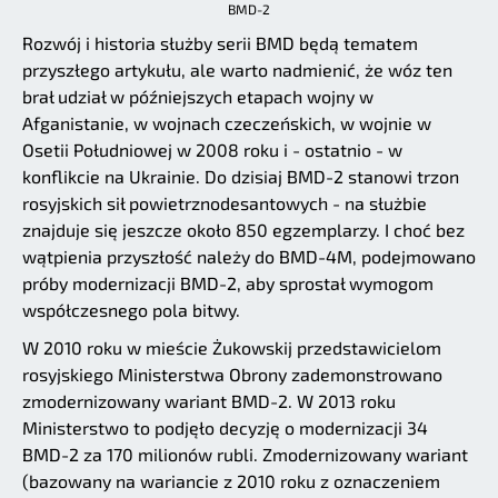
BMD-2
Rozwój i historia służby serii BMD będą tematem
przyszłego artykułu, ale warto nadmienić, że wóz ten
brał udział w późniejszych etapach wojny w
Afganistanie, w wojnach czeczeńskich, w wojnie w
Osetii Południowej w 2008 roku i - ostatnio - w
konflikcie na Ukrainie. Do dzisiaj BMD-2 stanowi trzon
rosyjskich sił powietrznodesantowych - na służbie
znajduje się jeszcze około 850 egzemplarzy. I choć bez
wątpienia przyszłość należy do BMD-4M, podejmowano
próby modernizacji BMD-2, aby sprostał wymogom
współczesnego pola bitwy.
W 2010 roku w mieście Żukowskij przedstawicielom
rosyjskiego Ministerstwa Obrony zademonstrowano
zmodernizowany wariant BMD-2. W 2013 roku
Ministerstwo to podjęło decyzję o modernizacji 34
BMD-2 za 170 milionów rubli. Zmodernizowany wariant
(bazowany na wariancie z 2010 roku z oznaczeniem