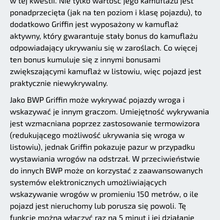
w tej kwestii. Nie tylko wartość jego kamuflażu jest
ponadprzecięta (jak na ten poziom i klasę pojazdu), to
dodatkowo Griffin jest wyposażony w kamuflaż
aktywny, który gwarantuje stały bonus do kamuflażu
odpowiadający ukrywaniu się w zaroślach. Co więcej
ten bonus kumuluje się z innymi bonusami
zwiększającymi kamuflaż w listowiu, więc pojazd jest
praktycznie niewykrywalny.
Jako BWP Griffin może wykrywać pojazdy wroga i
wskazywać je innym graczom. Umiejętność wykrywania
jest wzmacniana poprzez zastosowanie termowizora
(redukującego możliwość ukrywania się wroga w
listowiu), jednak Griffin pokazuje pazur w przypadku
wystawiania wrogów na odstrzał. W przeciwieństwie
do innych BWP może on korzystać z zaawansowanych
systemów elektronicznych umożliwiających
wskazywanie wrogów w promieniu 150 metrów, o ile
pojazd jest nieruchomy lub porusza się powoli. Tę
funkcję można włączyć raz na 5 minut i jej działanie