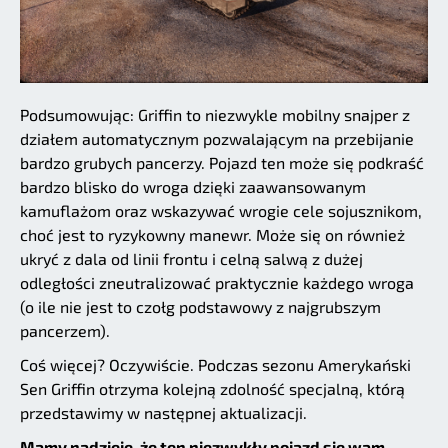
Podsumowując: Griffin to niezwykle mobilny snajper z
działem automatycznym pozwalającym na przebijanie
bardzo grubych pancerzy. Pojazd ten może się podkraść
bardzo blisko do wroga dzięki zaawansowanym
kamuflażom oraz wskazywać wrogie cele sojusznikom,
choć jest to ryzykowny manewr. Może się on również
ukryć z dala od linii frontu i celną salwą z dużej
odległości zneutralizować praktycznie każdego wroga
(o ile nie jest to czołg podstawowy z najgrubszym
pancerzem).
Coś więcej? Oczywiście. Podczas sezonu Amerykański
Sen Griffin otrzyma kolejną zdolność specjalną, którą
przedstawimy w następnej aktualizacji.
Mamy nadzieję, że ten niezwykły pojazd się wam