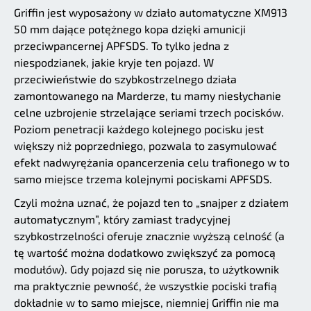
Griffin jest wyposażony w działo automatyczne XM913
50 mm dające potężnego kopa dzięki amunicji
przeciwpancernej APFSDS. To tylko jedna z
niespodzianek, jakie kryje ten pojazd. W
przeciwieństwie do szybkostrzelnego działa
zamontowanego na Marderze, tu mamy niesłychanie
celne uzbrojenie strzelające seriami trzech pocisków.
Poziom penetracji każdego kolejnego pocisku jest
większy niż poprzedniego, pozwala to zasymulować
efekt nadwyrężania opancerzenia celu trafionego w to
samo miejsce trzema kolejnymi pociskami APFSDS.
Czyli można uznać, że pojazd ten to „snajper z działem
automatycznym”, który zamiast tradycyjnej
szybkostrzelności oferuje znacznie wyższą celność (a
tę wartość można dodatkowo zwiększyć za pomocą
modułów). Gdy pojazd się nie porusza, to użytkownik
ma praktycznie pewność, że wszystkie pociski trafią
dokładnie w to samo miejsce, niemniej Griffin nie ma