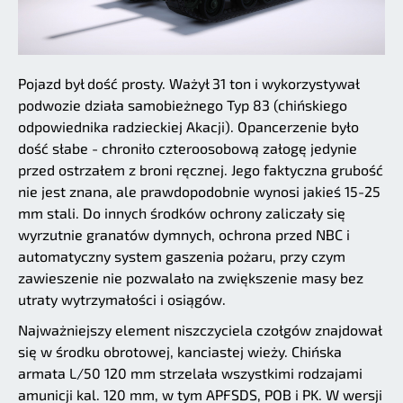
Pojazd był dość prosty. Ważył 31 ton i wykorzystywał
podwozie działa samobieżnego Typ 83 (chińskiego
odpowiednika radzieckiej Akacji). Opancerzenie było
dość słabe - chroniło czteroosobową załogę jedynie
przed ostrzałem z broni ręcznej. Jego faktyczna grubość
nie jest znana, ale prawdopodobnie wynosi jakieś 15-25
mm stali. Do innych środków ochrony zaliczały się
wyrzutnie granatów dymnych, ochrona przed NBC i
automatyczny system gaszenia pożaru, przy czym
zawieszenie nie pozwalało na zwiększenie masy bez
utraty wytrzymałości i osiągów.
Najważniejszy element niszczyciela czołgów znajdował
się w środku obrotowej, kanciastej wieży. Chińska
armata L/50 120 mm strzelała wszystkimi rodzajami
amunicji kal. 120 mm, w tym APFSDS, POB i PK. W wersji