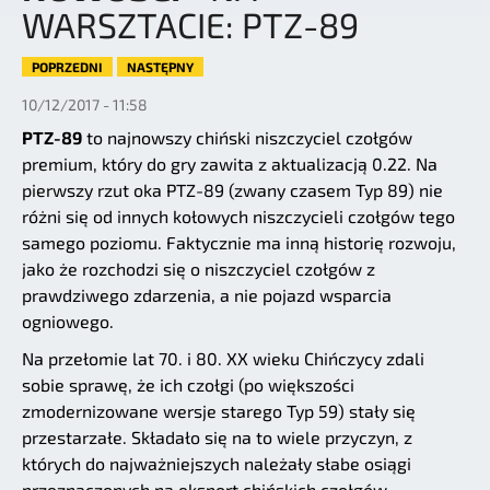
WARSZTACIE: PTZ-89
POPRZEDNI
NASTĘPNY
10/12/2017 - 11:58
PTZ-89
to najnowszy chiński niszczyciel czołgów
premium, który do gry zawita z aktualizacją 0.22. Na
pierwszy rzut oka PTZ-89 (zwany czasem Typ 89) nie
różni się od innych kołowych niszczycieli czołgów tego
samego poziomu. Faktycznie ma inną historię rozwoju,
jako że rozchodzi się o niszczyciel czołgów z
prawdziwego zdarzenia, a nie pojazd wsparcia
ogniowego.
Na przełomie lat 70. i 80. XX wieku Chińczycy zdali
sobie sprawę, że ich czołgi (po większości
zmodernizowane wersje starego Typ 59) stały się
przestarzałe. Składało się na to wiele przyczyn, z
których do najważniejszych należały słabe osiągi
przeznaczonych na eksport chińskich czołgów