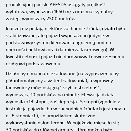
produkcyjnej pociski APFSDS osiągały prędkość
wylotową, wynoszącą 1660 m/s oraz maksymalny
zasięg, wynoszący 2500 metrów.
Inaczej niż podają niektóre zachodnie źródła, działo było
stabilizowane, ale pojazd wyposażono jedynie w
podstawowy system kierowania ogniem (pomimo
obecności noktowizora i dalmierza laserowego). W
kwestii celności pojazd nie dorównywał nowoczesnemu
czołgowi podstawowemu.
Działo było manualnie ładowane (na wyposażeniu był
półautomatyczny asystent ładowania), a wprawny
ładowniczy mógł osiągnąć szybkostrzelność,
wynoszącą 10 pocisków na minutę. Elewacja działa
wynosiła +18 stopni, zaś depresja -5 stopni (zgodnie z
instrukcją pojazdu, bo w zachodnich źródłach jest mowa
o -8 stopniach), co umożliwiało skuteczne
wykorzystanie osłon terenu. W pojeździe mieściło się
30 pocisków do głównej armaty, które można było