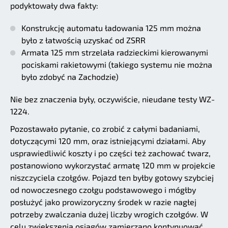
podyktowały dwa fakty:
Konstrukcję automatu ładowania 125 mm można
było z łatwością uzyskać od ZSRR
Armata 125 mm strzelała radzieckimi kierowanymi
pociskami rakietowymi (takiego systemu nie można
było zdobyć na Zachodzie)
Nie bez znaczenia były, oczywiście, nieudane testy WZ-
1224.
Pozostawało pytanie, co zrobić z całymi badaniami,
dotyczącymi 120 mm, oraz istniejącymi działami. Aby
usprawiedliwić koszty i po części też zachować twarz,
postanowiono wykorzystać armatę 120 mm w projekcie
niszczyciela czołgów. Pojazd ten byłby gotowy szybciej
od nowoczesnego czołgu podstawowego i mógłby
posłużyć jako prowizoryczny środek w razie nagłej
potrzeby zwalczania dużej liczby wrogich czołgów. W
celu zwiększenia osiągów zamierzano kontynuować