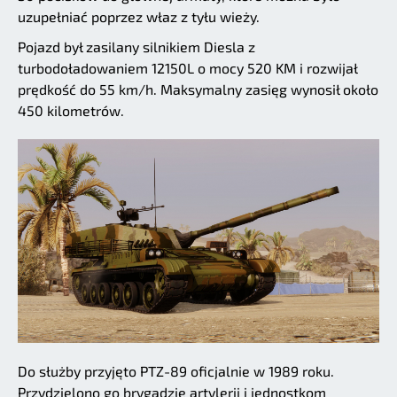
uzupełniać poprzez właz z tyłu wieży.
Pojazd był zasilany silnikiem Diesla z
turbodoładowaniem 12150L o mocy 520 KM i rozwijał
prędkość do 55 km/h. Maksymalny zasięg wynosił około
450 kilometrów.
Do służby przyjęto PTZ-89 oficjalnie w 1989 roku.
Przydzielono go brygadzie artylerii i jednostkom