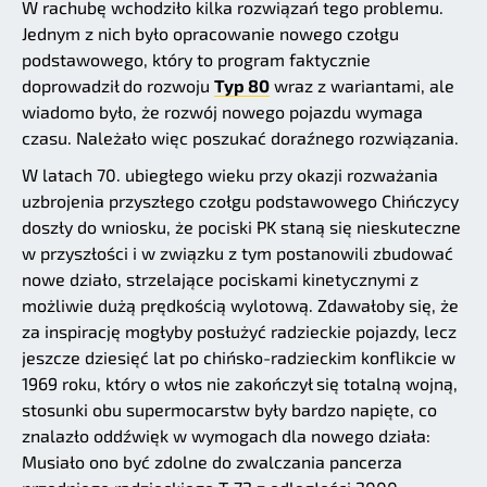
W rachubę wchodziło kilka rozwiązań tego problemu.
Jednym z nich było opracowanie nowego czołgu
podstawowego, który to program faktycznie
doprowadził do rozwoju
Typ 80
wraz z wariantami, ale
wiadomo było, że rozwój nowego pojazdu wymaga
czasu. Należało więc poszukać doraźnego rozwiązania.
W latach 70. ubiegłego wieku przy okazji rozważania
uzbrojenia przyszłego czołgu podstawowego Chińczycy
doszły do wniosku, że pociski PK staną się nieskuteczne
w przyszłości i w związku z tym postanowili zbudować
nowe działo, strzelające pociskami kinetycznymi z
możliwie dużą prędkością wylotową. Zdawałoby się, że
za inspirację mogłyby posłużyć radzieckie pojazdy, lecz
jeszcze dziesięć lat po chińsko-radzieckim konflikcie w
1969 roku, który o włos nie zakończył się totalną wojną,
stosunki obu supermocarstw były bardzo napięte, co
znalazło oddźwięk w wymogach dla nowego działa:
Musiało ono być zdolne do zwalczania pancerza