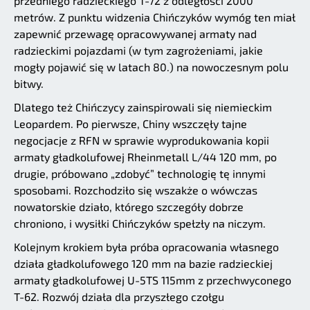
przedniego radzieckiego T-72 z odległości 2000
metrów. Z punktu widzenia Chińczyków wymóg ten miał
zapewnić przewagę opracowywanej armaty nad
radzieckimi pojazdami (w tym zagrożeniami, jakie
mogły pojawić się w latach 80.) na nowoczesnym polu
bitwy.
Dlatego też Chińczycy zainspirowali się niemieckim
Leopardem. Po pierwsze, Chiny wszczęły tajne
negocjacje z RFN w sprawie wyprodukowania kopii
armaty gładkolufowej Rheinmetall L/44 120 mm, po
drugie, próbowano „zdobyć” technologię tę innymi
sposobami. Rozchodziło się wszakże o wówczas
nowatorskie działo, którego szczegóły dobrze
chroniono, i wysiłki Chińczyków spełzły na niczym.
Kolejnym krokiem była próba opracowania własnego
działa gładkolufowego 120 mm na bazie radzieckiej
armaty gładkolufowej U-5TS 115mm z przechwyconego
T-62. Rozwój działa dla przyszłego czołgu