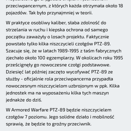
przeciwpancernym, z których każda otrzymała około 18
pojazdów. Tak było przynajmniej w teorii.
W praktyce osobliwy kaliber, słaba zdolność do
strzelania w ruchu i kiepska ochrona od samego
początku zaważyły o losach projektu. Faktycznie
powstało tylko kilka niszczycieli czołgów PTZ-89.
Szacuje się, że w latach 1989-1995 z taśm fabrycznych
zjechało około 100 egzemplarzy. W okolicach roku 1995
prześcignęły go nowoczesne czołgi podstawowe.
Dziesięć lat później zaczęto wycofywać PTZ-89 ze
służby - oficjalnie rola przeciwpancerna przypadła
nowoczesnym niszczycielom uzbrojonym w ppk. Kilka
jednostek ma na wyposażeniu kilka tych maszyn
jednakże do dziś.
W Armored Warfare PTZ-89 będzie niszczycielem
czołgów 7 poziomu. Jego solidne działo i mobilność
sprawią, że będzie to groźny przeciwnik.