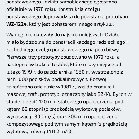
podstawowego i działa samobieżnego ogłoszono
oficjalnie w 1978 roku. Konstrukcja czołgu
podstawowego doprowadziła do powstania prototypu
WZ-1224
, który jest bohaterem innego artykułu.
Wymogi nie należały do najskromniejszych. Działo
miało być zdolne do penetracji każdego radzieckiego i
zachodniego czołgu podstawowego na polu bitwy.
Pierwsze trzy prototypy zbudowano w 1979 roku, a
następnie w trakcie testów, które miały miejsce od
lutego 1979 r. do października 1980 r., wystrzelono z
nich 1000 pocisków podkalibrowych. Rozwój
zakończono oficjalnie w 1981 r., zaś do produkcji
masowej trafił prototyp, oznaczony jako 82-14. Był on w
stanie przebić 120 mm stalowego opancerzenia pod
kątem 68 stopni (z prędkością wylotową pocisków,
wynoszącą 1300 m/s) oraz 204 mm opancerzenia
kompozytowego pod tym samym kątem (z prędkością
wylotową, równą 1411,2 m/s).