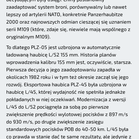
zaadaptować system broni, porównywalny lub nawet
lepszy od artylerii NATO, konkretnie Panzerhaubitze
2000 oraz najnowszych odmian cieszącej się uznaniem
serii M109 (które, zdaje się, niewiele mają wspólnego z
oryginalnym M109).
To dlatego PLZ-05 jest uzbrojona w automatycznie
ładowaną haubicę L/52 155 mm. Historia planów
wprowadzenia kalibru 155 mm jest, oczywiście, starsza.
Pierwsza decyzja o jego zaadoptowaniu zapadła w
okolicach 1982 roku i w tym też okresie zaczął się jego
rozwój. Eksportowa haubica PLZ-45 była uzbrojona w
haubicę L/45, której wydajność nie spełniła jednakże
pokładanych w niej oczekiwań. Modernizacja z wersji
L/45 do L/52 pociągnęła za sobą po pierwsze
zwiększenie prędkości wylotowej pocisków z 897 m/s
do 930 m/s, po drugie zwiększenie zasięgu
standardowych pocisków POB do 40-50 km. L/45 była
co prawda w stanie dać te same rezultaty, ale jedynie z