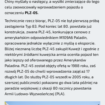
Chiny myślały o następcy, a wysiłki zmierzające do tego
celu zaowocowały wprowadzeniem pojazdu o
oznaczeniu
PLZ-05.
Technicznie rzecz biorąc, PLZ-05 nie był pierwszą próbą
zastąpienia Typ 83. Pod koniec lat 80. powstała już
konstrukcja, zwana PLZ-45, konkurująca cenowo z
amerykańskim odpowiednikiem M109A6 Paladin,
opracowana jednakże wyłącznie z myślą o eksporcie.
Bliżej nieznaną liczbę PLZ-45 zakupił Kuwejt i zgodnie z
niektórymi źródłami kuwejcka armia oceniła pojazd ten
jako lepszy od oferowanego przez Amerykanów
Paladina. PLZ-45 został objęty ofetą w 1988 roku, zaś
rozwój PLZ-05 do chwili wprowadzenia zajął aż 17
długich lat. Do służby PLZ-05 wszedł w 2005 roku, a
szerszej publiczności pokazano go dwa lata później na
paradzie wojskowej z okazji 80 rocznicy powstania
Armii Ludowo-Wyzwoleńczej (PLA).