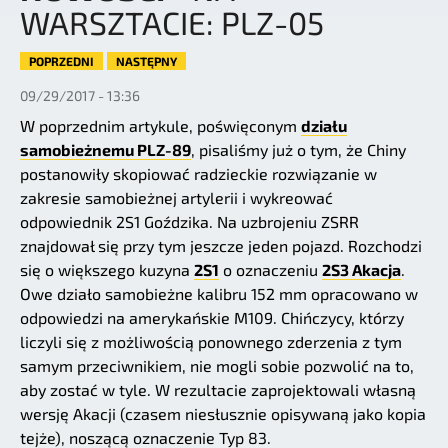
WARSZTACIE: PLZ-05
POPRZEDNI
NASTĘPNY
09/29/2017 - 13:36
W poprzednim artykule, poświęconym
działu
samobieżnemu PLZ-89
, pisaliśmy już o tym, że Chiny
postanowiły skopiować radzieckie rozwiązanie w
zakresie samobieżnej artylerii i wykreować
odpowiednik 2S1 Goździka. Na uzbrojeniu ZSRR
znajdował się przy tym jeszcze jeden pojazd. Rozchodzi
się o większego kuzyna
2S1
o oznaczeniu
2S3 Akacja
.
Owe działo samobieżne kalibru 152 mm opracowano w
odpowiedzi na amerykańskie M109. Chińczycy, którzy
liczyli się z możliwością ponownego zderzenia z tym
samym przeciwnikiem, nie mogli sobie pozwolić na to,
aby zostać w tyle. W rezultacie zaprojektowali własną
wersję Akacji (czasem niesłusznie opisywaną jako kopia
tejże), noszącą oznaczenie Typ 83.