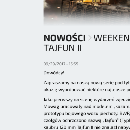
NOWOŚCI
WEEKEN
TAJFUN II
09/29/2017 - 15:55
Dowódcy!
Zapraszamy na naszą nową serię pod ty
okazję wypróbować niektóre najlepsze p
Jako pierwszy na scenę wydarzeń wjedzie 
Mowag pracowały nad modelem „kazamat
prototypu bojowego wozu piechoty. BWP, 
czołgów ochrzczono nazwą „Tajfun” (Typ
kalibru 120 mm Tajfun II nie znalazł naby