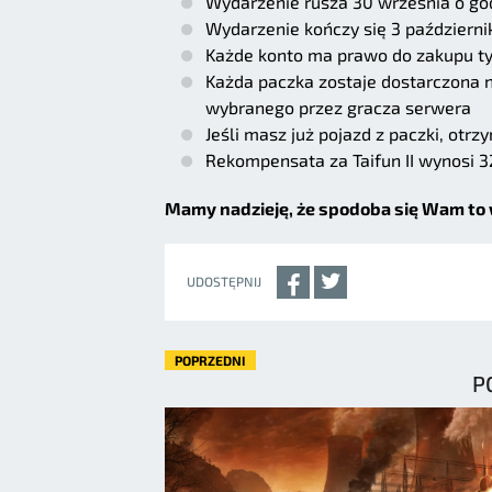
Wydarzenie rusza 30 września o go
Wydarzenie kończy się 3 październi
Każde konto ma prawo do zakupu tyl
Każda paczka zostaje dostarczona n
wybranego przez gracza serwera
Jeśli masz już pojazd z paczki, ot
Rekompensata za Taifun II wynosi 3
Mamy nadzieję, że spodoba się Wam to 
UDOSTĘPNIJ
POPRZEDNI
P