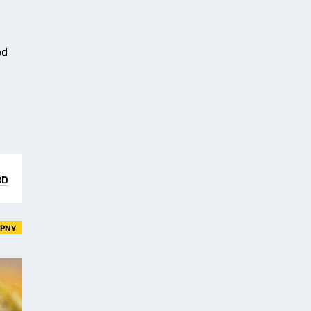
od
RD
ĘPNY