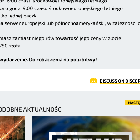
dz. 6:00 czasu środkowoeuropejskiego letniego
ka o godz. 9:00 czasu środkowoeuropejskiego letniego
ko jednej paczki
a serwer europejski lub północnoamerykański, w zależności 
rzymasz zamiast niego równowartość jego ceny w złocie
250 złota
wydarzenie. Do zobaczenia na polu bitwy!
DISCUSS ON DISCO
NAST
ODOBNE AKTUALNOŚCI