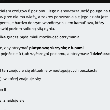
ycielem czołgów 6 poziomu. Jego niepowtarzalność polega na 
 grze nie ma wieży, a zakres poruszania się jego działa jest
ompensuje bardzo dobrym współczynnikiem kamuflażu, który
swój poziom solidną siłą ognia.
ika
gracze będą mieli możliwość otrzymania:
ie, aby otrzymać
platynową skrzynkę z łupami
 pojeździe 4 (lub wyższego) poziomu, a otrzymasz
1 dzień cz
zd ten znajduje się aktualnie w następujących paczkach:
, w której znajduje się:
n II
j znajduje się: