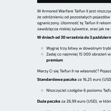
W Armored Warfare Taifun II jest niszcz
że odróżnieniu od pozostałych pojazdów w
ograniczony. Ułomność tę Taifun II rek
zawdzięcza niskiej sylwetce, oraz jak na 
W dniach od 30 września do 3 październ
Wygraj trzy bitwy w dowolnym tryb
Zadaj co najmniej 15 000 obrażeń w
premium
Marzy Ci się Taifun II na własność? Poja
Standardowa paczka
za 16,25 euro (USD)
Niszczyciel czołgów 6 poziomu Tajfu
Duża paczka
za 26,99 euro (USD), w które