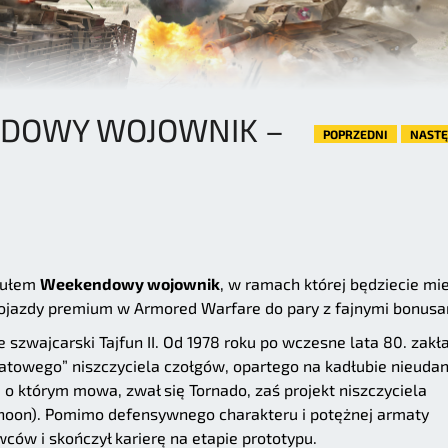
DOWY WOJOWNIK –
POPRZEDNI
NAST
tułem
Weekendowy wojownik
, w ramach której będziecie mie
ojazdy premium w Armored Warfare do pary z fajnymi bonusa
szwajcarski Tajfun II. Od 1978 roku po wczesne lata 80. zakł
owego” niszczyciela czołgów, opartego na kadłubie nieuda
o którym mowa, zwał się Tornado, zaś projekt niszczyciela
hoon). Pomimo defensywnego charakteru i potężnej armaty
wców i skończył karierę na etapie prototypu.