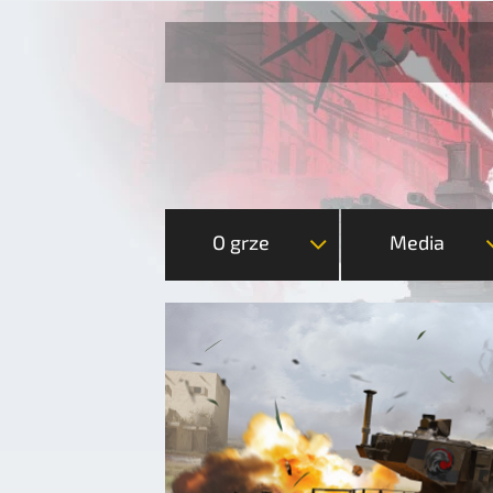
O grze
Media