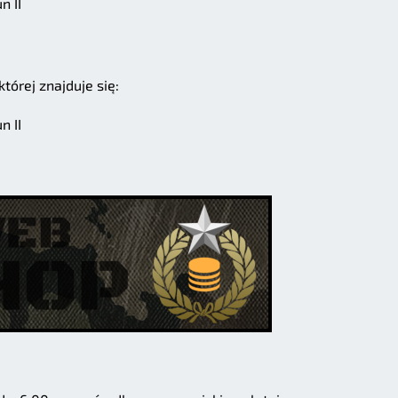
n II
tórej znajduje się:
n II