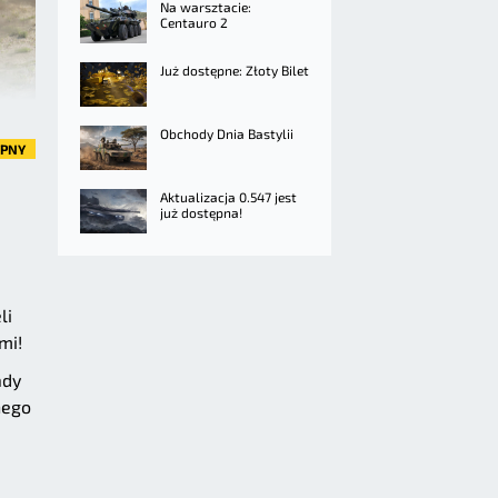
Na warsztacie:
Centauro 2
Już dostępne: Złoty Bilet
Obchody Dnia Bastylii
ĘPNY
Aktualizacja 0.547 jest
już dostępna!
li
mi!
ady
nego