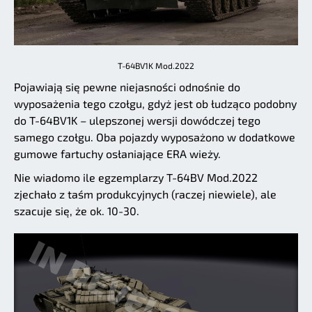
T-64BV1K Mod.2022
Pojawiają się pewne niejasności odnośnie do
wyposażenia tego czołgu, gdyż jest ob łudząco podobny
do T-64BV1K – ulepszonej wersji dowódczej tego
samego czołgu. Oba pojazdy wyposażono w dodatkowe
gumowe fartuchy osłaniające ERA wieży.
Nie wiadomo ile egzemplarzy T-64BV Mod.2022
zjechało z taśm produkcyjnych (raczej niewiele), ale
szacuje się, że ok. 10-30.