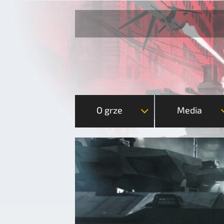
O grze
Media