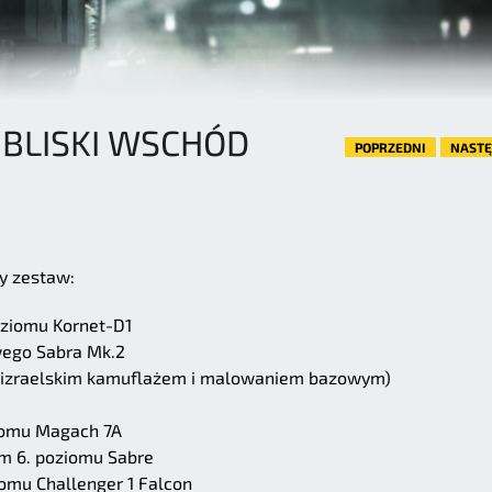
 BLISKI WSCHÓD
POPRZEDNI
NAST
y zestaw:
oziomu Kornet-D1
ego Sabra Mk.2
(z izraelskim kamuflażem i malowaniem bazowym)
iomu Magach 7A
m 6. poziomu Sabre
omu Challenger 1 Falcon