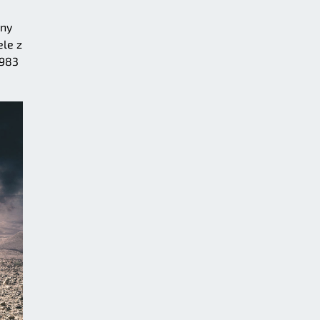
rny
le z
1983