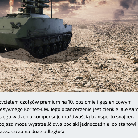
zycielem czołgów premium na 10. poziomie i gąsienicowym
sywnego Kornet-EM. Jego opancerzenie jest cienkie, ale sa
asięgu widzenia kompensuje możliwością transportu snajpera.
ojazd może wystrzelić dwa pociski jednocześnie, co stanowi
 zwłaszcza na duże odległości.