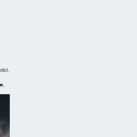
ści.
e.