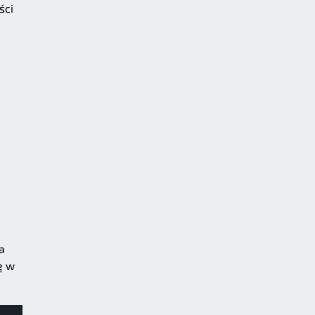
ści
a
ę w