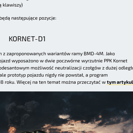
ą klawiszy)
będą następujące pozycje:
KORNET-D1
nym z zaproponowanych wariantów ramy BMD-4M. Jako
pojazd wyposażono w dwie poczwórne wyrzutnie PPK Kornet
odesantowym możliwość neutralizacji czołgów z dużej odległo
ale prototyp pojazdu nigdy nie powstał, a program
8 roku. Więcej na ten temat można przeczytać w
tym artykul