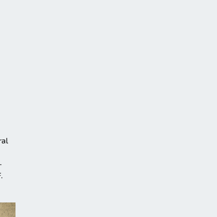
ral
-
.