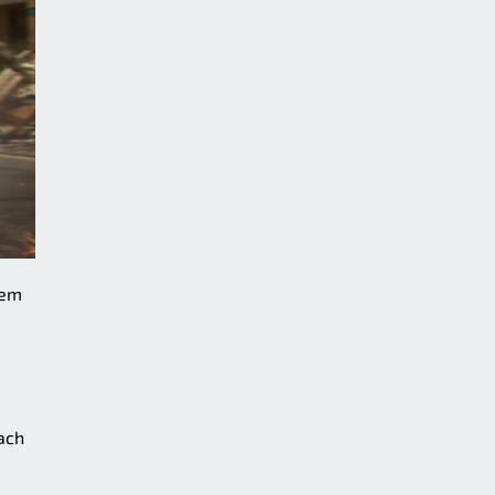
dem
ach