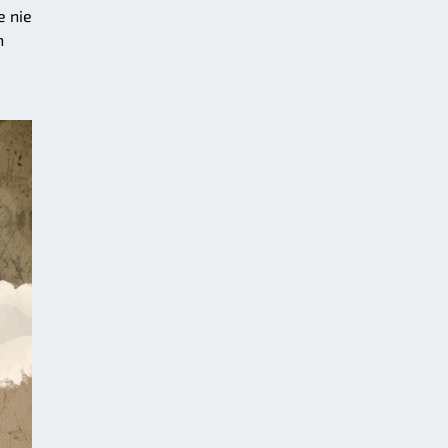
e nie
h