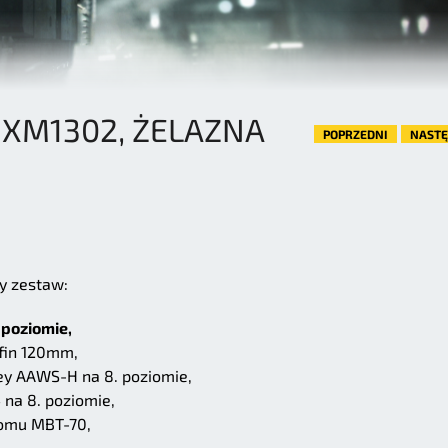
 XM1302, ŻELAZNA
POPRZEDNI
NAST
y zestaw:
 poziomie,
ffin 120mm,
ey AAWS-H na 8. poziomie,
na 8. poziomie,
iomu MBT-70,