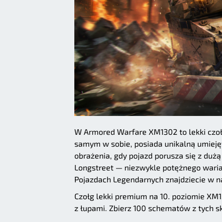
W Armored Warfare XM1302 to lekki czoł
samym w sobie, posiada unikalną umieję
obrażenia, gdy pojazd porusza się z du
Longstreet — niezwykle potężnego waria
Pojazdach Legendarnych znajdziecie w 
Czołg lekki premium na 10. poziomie XM
z łupami. Zbierz 100 schematów z tych s