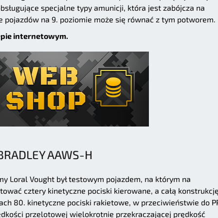
ługujące specjalne typy amunicji, która jest zabójcza na
le pojazdów na 9. poziomie może się równać z tym potworem.
epie internetowym.
BRADLEY AAWS-H
my Loral Vought był testowym pojazdem, na którym na
ać cztery kinetyczne pociski kierowane, a całą konstrukcj
ach 80. kinetyczne pociski rakietowe, w przeciwieństwie do P
ędkości przelotowej wielokrotnie przekraczającej prędkość