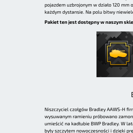
pojazdem uzbrojonym w działo 120 mm obs
każdym dystansie. Na polu bitwy niewie
Pakiet ten jest dostępny w naszym skl
Niszczyciel czołgów Bradley AAWS-H fir
wysuwanym ramieniu próbowano zamontow
umieścić na kadłubie BWP Bradley. W lat
były szczytem nowoczesności i dzięki pr