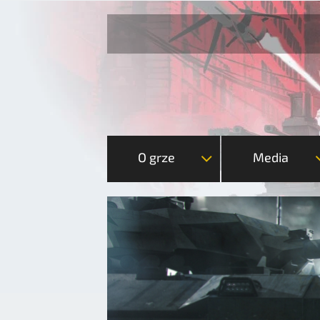
O grze
Media