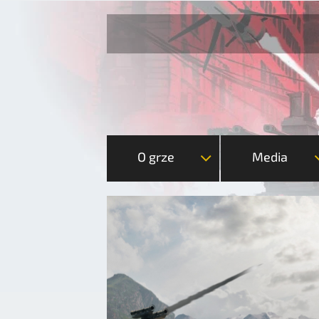
O grze
Media