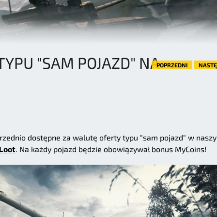
TYPU "SAM POJAZD" NA
POPRZEDNI
NAST
zednio dostępne za walutę oferty typu "sam pojazd" w nasz
Loot
. Na każdy pojazd będzie obowiązywał bonus MyCoins!