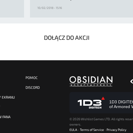
10/02/2018 - 15:16
DOŁĄCZ DO AKCJI
POMOC
DISCORD
Y EKRANU
1D3 DIGITECH
of Armored 
Y
W FANA
©
2026 Wishlist Games LTD. All rights reser
owners.
EULA
-
Terms of Service
-
Privacy Policy