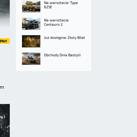
Na warsztacie: Type
625E
Na warsztacie:
Centauro 2
Już dostępne: Złoty Bilet
ĘPNY
Obchody Dnia Bastylii
ym