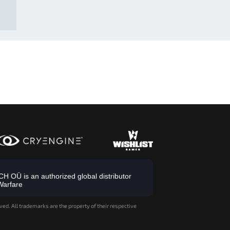
 OÜ is an authorized global distributor
Warfare
ved. All trademarks are the property of their respective