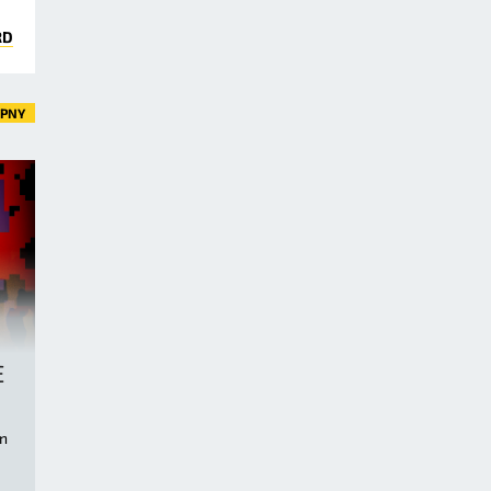
RD
ĘPNY
E
n