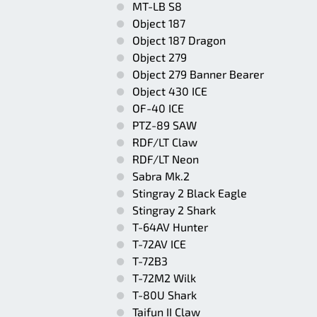
MT-LB S8
Object 187
Object 187 Dragon
Object 279
Object 279 Banner Bearer
Object 430 ICE
OF-40 ICE
PTZ-89 SAW
RDF/LT Claw
RDF/LT Neon
Sabra Mk.2
Stingray 2 Black Eagle
Stingray 2 Shark
T-64AV Hunter
T-72AV ICE
T-72B3
T-72M2 Wilk
T-80U Shark
Taifun II Claw