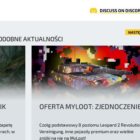
DISCUSS ON DISCO
NAST
ODOBNE AKTUALNOŚCI
IK
OFERTA MYLOOT: ZJEDNOCZENI
tapetę
Czołg podstawowy 8 poziomu Leopard 2 Revolutio
arach, w
Vereinigung, inne pojazdy premium oraz wielkie
zniżki na nie na MyLoot!