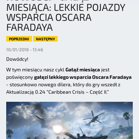
MIESIĄCA: LEKKIE POJAZDY
WSPARCIA OSCARA
FARADAYA
POPRZEDNI
NASTĘPNY
10/01/2018 - 15:46
Dowódcy!
W tym miesiącu nasz cykl
Gałąź miesiąca
jest
poświęcony
gałęzi lekkiego wsparcia Oscara Faradaya
- stosunkowo nowego dilera, który do gry wszedł z
Aktualizacją 0.24 “Caribbean Crisis – Część II.”