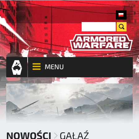
MENU
NOWOŚCI
GAŁĄŹ