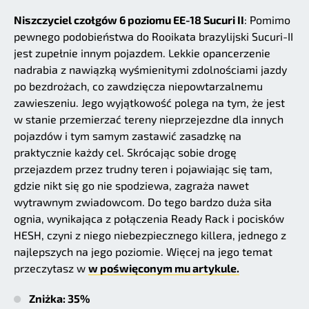
Niszczyciel czołgów 6 poziomu EE-18 Sucuri II
: Pomimo
pewnego podobieństwa do Rooikata brazylijski Sucuri-II
jest zupełnie innym pojazdem. Lekkie opancerzenie
nadrabia z nawiązką wyśmienitymi zdolnościami jazdy
po bezdrożach, co zawdzięcza niepowtarzalnemu
zawieszeniu. Jego wyjątkowość polega na tym, że jest
w stanie przemierzać tereny nieprzejezdne dla innych
pojazdów i tym samym zastawić zasadzkę na
praktycznie każdy cel. Skrócając sobie drogę
przejazdem przez trudny teren i pojawiając się tam,
gdzie nikt się go nie spodziewa, zagraża nawet
wytrawnym zwiadowcom. Do tego bardzo duża siła
ognia, wynikająca z połączenia Ready Rack i pocisków
HESH, czyni z niego niebezpiecznego killera, jednego z
najlepszych na jego poziomie. Więcej na jego temat
przeczytasz w
w poświęconym mu artykule.
Zniżka: 35%