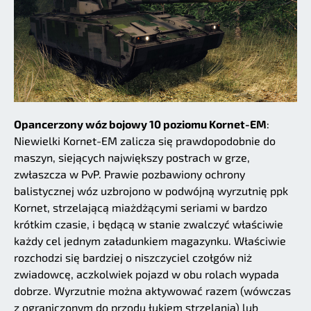
Opancerzony wóz bojowy 10 poziomu Kornet-EM
:
Niewielki Kornet-EM zalicza się prawdopodobnie do
maszyn, siejących największy postrach w grze,
zwłaszcza w PvP. Prawie pozbawiony ochrony
balistycznej wóz uzbrojono w podwójną wyrzutnię ppk
Kornet, strzelającą miażdżącymi seriami w bardzo
krótkim czasie, i będącą w stanie zwalczyć właściwie
każdy cel jednym załadunkiem magazynku. Właściwie
rozchodzi się bardziej o niszczyciel czołgów niż
zwiadowcę, aczkolwiek pojazd w obu rolach wypada
dobrze. Wyrzutnie można aktywować razem (wówczas
z ograniczonym do przodu łukiem strzelania) lub