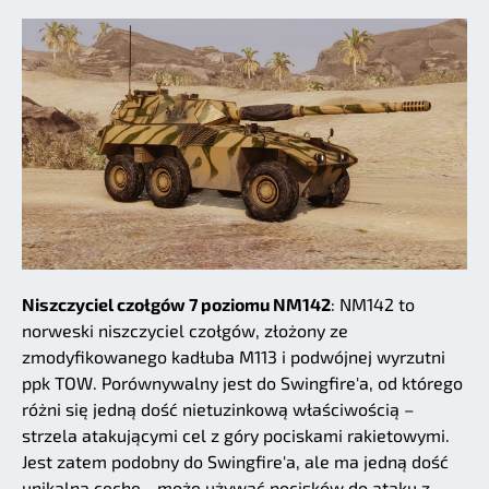
Niszczyciel czołgów 7 poziomu NM142
: NM142 to
norweski niszczyciel czołgów, złożony ze
zmodyfikowanego kadłuba M113 i podwójnej wyrzutni
ppk TOW. Porównywalny jest do Swingfire'a, od którego
różni się jedną dość nietuzinkową właściwością –
strzela atakującymi cel z góry pociskami rakietowymi.
Jest zatem podobny do Swingfire'a, ale ma jedną dość
unikalną cechę - może używać pocisków do ataku z