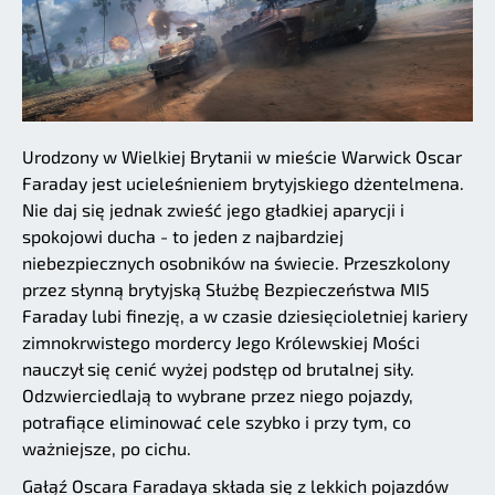
Urodzony w Wielkiej Brytanii w mieście Warwick Oscar
Faraday jest ucieleśnieniem brytyjskiego dżentelmena.
Nie daj się jednak zwieść jego gładkiej aparycji i
spokojowi ducha - to jeden z najbardziej
niebezpiecznych osobników na świecie. Przeszkolony
przez słynną brytyjską Służbę Bezpieczeństwa MI5
Faraday lubi finezję, a w czasie dziesięcioletniej kariery
zimnokrwistego mordercy Jego Królewskiej Mości
nauczył się cenić wyżej podstęp od brutalnej siły.
Odzwierciedlają to wybrane przez niego pojazdy,
potrafiące eliminować cele szybko i przy tym, co
ważniejsze, po cichu.
Gałąź Oscara Faradaya składa się z lekkich pojazdów