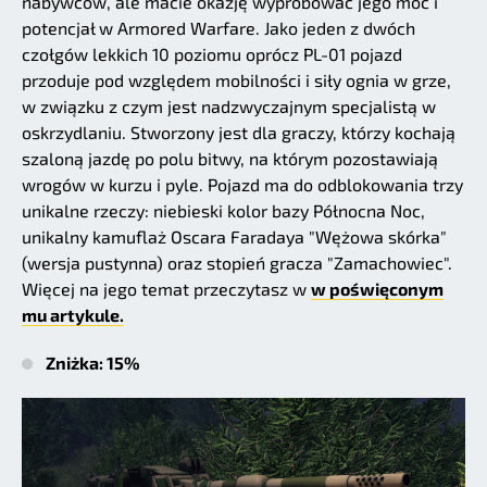
nabywców, ale macie okazję wypróbować jego moc i
potencjał w Armored Warfare. Jako jeden z dwóch
czołgów lekkich 10 poziomu oprócz PL-01 pojazd
przoduje pod względem mobilności i siły ognia w grze,
w związku z czym jest nadzwyczajnym specjalistą w
oskrzydlaniu. Stworzony jest dla graczy, którzy kochają
szaloną jazdę po polu bitwy, na którym pozostawiają
wrogów w kurzu i pyle. Pojazd ma do odblokowania trzy
unikalne rzeczy: niebieski kolor bazy Północna Noc,
unikalny kamuflaż Oscara Faradaya "Wężowa skórka"
(wersja pustynna) oraz stopień gracza "Zamachowiec".
Więcej na jego temat przeczytasz w
w poświęconym
mu artykule.
Zniżka: 15%