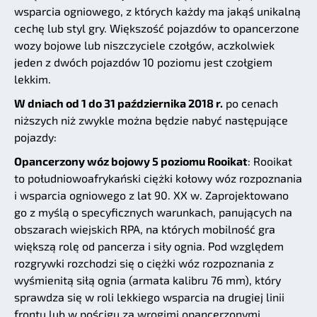
wsparcia ogniowego, z których każdy ma jakąś unikalną
cechę lub styl gry. Większość pojazdów to opancerzone
wozy bojowe lub niszczyciele czołgów, aczkolwiek
jeden z dwóch pojazdów 10 poziomu jest czołgiem
lekkim.
W dniach od 1 do 31 października 2018 r.
po cenach
niższych niż zwykle można będzie nabyć następujące
pojazdy:
Opancerzony wóz bojowy 5 poziomu Rooikat
: Rooikat
to południowoafrykański ciężki kołowy wóz rozpoznania
i wsparcia ogniowego z lat 90. XX w. Zaprojektowano
go z myślą o specyficznych warunkach, panujących na
obszarach wiejskich RPA, na których mobilność gra
większą rolę od pancerza i siły ognia. Pod względem
rozgrywki rozchodzi się o ciężki wóz rozpoznania z
wyśmienitą siłą ognia (armata kalibru 76 mm), który
sprawdza się w roli lekkiego wsparcia na drugiej linii
frontu lub w pościgu za wrogimi opancerzonymi