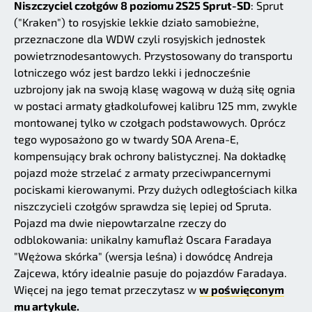
Niszczyciel czołgów 8 poziomu 2S25 Sprut-SD
: Sprut
("Kraken") to rosyjskie lekkie działo samobieżne,
przeznaczone dla WDW czyli rosyjskich jednostek
powietrznodesantowych. Przystosowany do transportu
lotniczego wóz jest bardzo lekki i jednocześnie
uzbrojony jak na swoją klasę wagową w dużą siłę ognia
w postaci armaty gładkolufowej kalibru 125 mm, zwykle
montowanej tylko w czołgach podstawowych. Oprócz
tego wyposażono go w twardy SOA Arena-E,
kompensujący brak ochrony balistycznej. Na dokładkę
pojazd może strzelać z armaty przeciwpancernymi
pociskami kierowanymi. Przy dużych odległościach kilka
niszczycieli czołgów sprawdza się lepiej od Spruta.
Pojazd ma dwie niepowtarzalne rzeczy do
odblokowania: unikalny kamuflaż Oscara Faradaya
"Wężowa skórka" (wersja leśna) i dowódcę Andreja
Zajcewa, który idealnie pasuje do pojazdów Faradaya.
Więcej na jego temat przeczytasz w
w poświęconym
mu artykule.