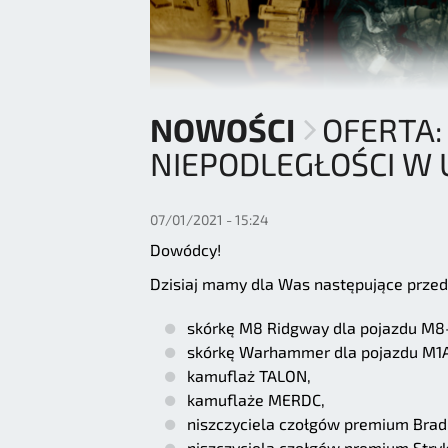
NOWOŚCI
OFERTA:
NIEPODLEGŁOŚCI W 
07/01/2021 - 15:24
Dowódcy!
Dzisiaj mamy dla Was następujące przed
skórkę M8 Ridgway dla pojazdu M8-1
skórkę Warhammer dla pojazdu M1
kamuflaż TALON,
kamuflaże MERDC,
niszczyciela czołgów premium Brad
niszczyciela czołgów premium Stryk