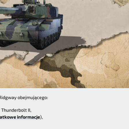
 Ridgway obejmującego:
Thunderbolt II,
atkowe informacje
),