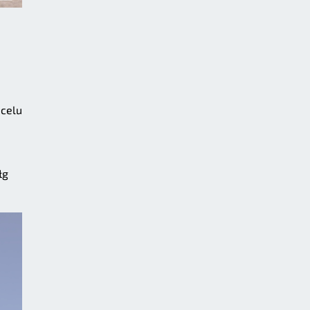
 celu
łg