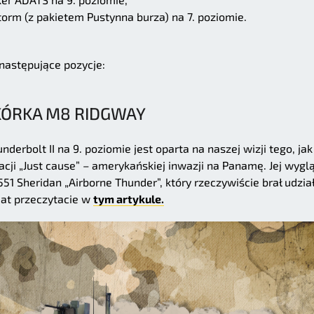
rm (z pakietem Pustynna burza) na 7. poziomie.
następujące pozycje:
KÓRKA M8 RIDGWAY
derbolt II na 9. poziomie jest oparta na naszej wizji tego, jak
cji „Just cause” – amerykańskiej inwazji na Panamę. Jej wygl
1 Sheridan „Airborne Thunder”, który rzeczywiście brał udzia
mat przeczytacie w
tym artykule.