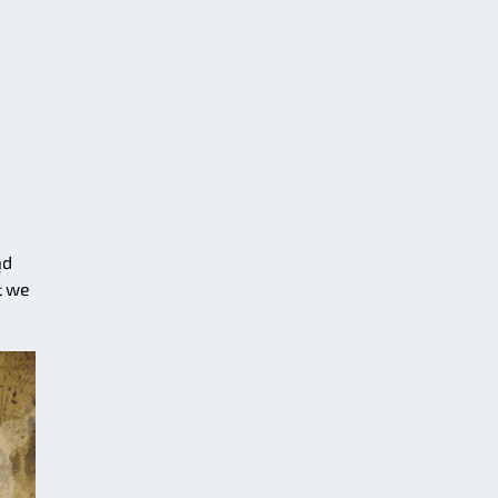
ąd
ł we