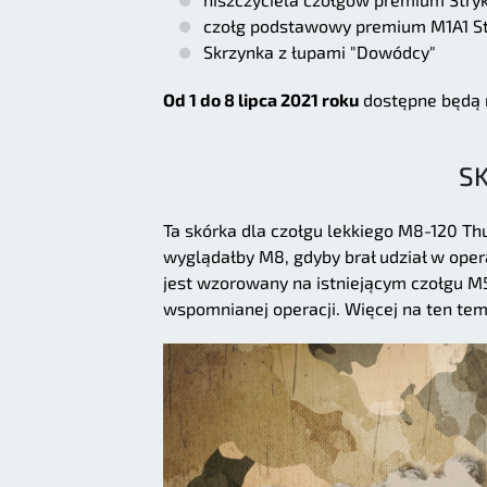
czołg podstawowy premium M1A1 Sto
Skrzynka z łupami "Dowódcy"
Od 1 do 8 lipca 2021 roku
dostępne będą 
S
Ta skórka dla czołgu lekkiego M8-120 Thun
wyglądałby M8, gdyby brał udział w opera
jest wzorowany na istniejącym czołgu M55
wspomnianej operacji. Więcej na ten te