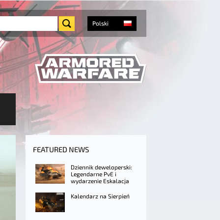
Polski
FEATURED NEWS
Dziennik deweloperski:
Legendarne PvE i
wydarzenie Eskalacja
Kalendarz na Sierpień