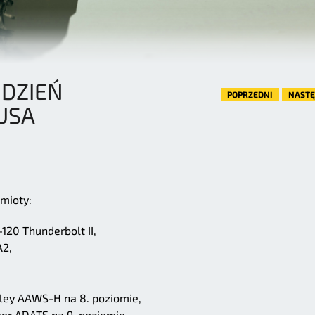
 DZIEŃ
POPRZEDNI
NAST
USA
mioty:
20 Thunderbolt II,
A2,
ley AAWS-H na 8. poziomie,
er ADATS na 9. poziomie,