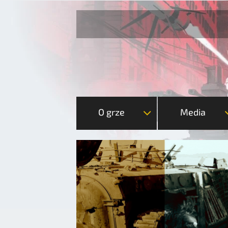
O grze
Media