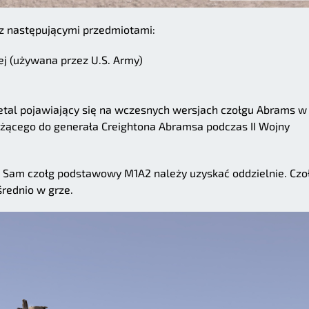
 z następującymi przedmiotami:
ej (używana przez U.S. Army)
detal pojawiający się na wczesnych wersjach czołgu Abrams w
żącego do generała Creightona Abramsa podczas II Wojny
. Sam czołg podstawowy M1A2 należy uzyskać oddzielnie. Czo
rednio w grze.