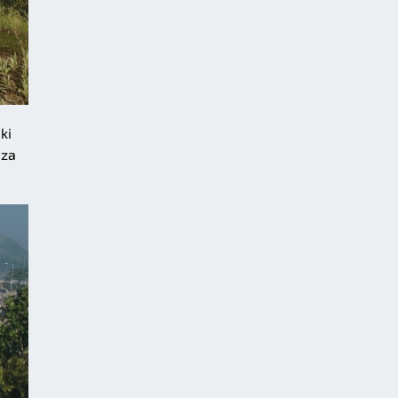
ki
dza