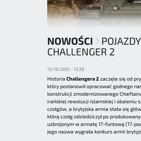
NOWOŚCI
POJAZDY
CHALLENGER 2
12/10/2015 - 13:28
Historia
Challengera 2
zaczęła się od pr
który postanowił opracować godnego nast
konstrukcji zmodernizowanego Chieftaina
irańskiej rewolucji islamskiej i obalen
czołgów, a brytyjska armia stała się głó
którą czołg odziedziczył po produkowan
uzbrojonym w armatę 17-funtową (17-pou
jego nazwa wygrała konkurs armii brytyj