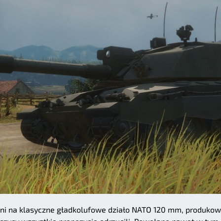
oni na klasyczne gładkolufowe działo NATO 120 mm, produko