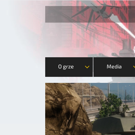
O grze
Media