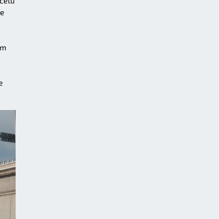
 celu
ie
am
e