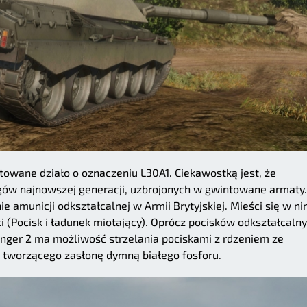
owane działo o oznaczeniu L30A1. Ciekawostką jest, że
łgów najnowszej generacji, uzbrojonych w gwintowane armaty.
e amunicji odkształcalnej w Armii Brytyjskiej. Mieści się w n
i (Pocisk i ładunek miotający). Oprócz pocisków odkształcaln
nger 2 ma możliwość strzelania pociskami z rdzeniem ze
 tworzącego zasłonę dymną białego fosforu.