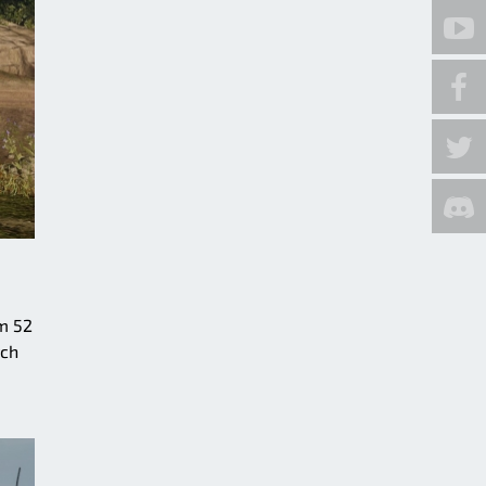
im 52
ych