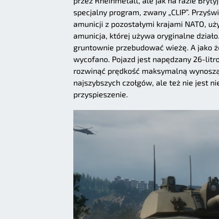
przez Rheinmetall, ale jak na razie Bryt
specjalny program, zwany „CLIP”. Przyśw
amunicji z pozostałymi krajami NATO, u
amunicja, której używa oryginalne dział
gruntownie przebudować wieżę. A jako ż
wycofano. Pojazd jest napędzany 26-litr
rozwinąć prędkość maksymalną wynoszącą
najszybszych czołgów, ale też nie jest 
przyspieszenie.