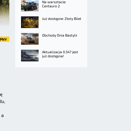
Na warsztacie:
Centauro 2
Już dostępne: Złoty Bilet
Obchody Dnia Bastylii
ĘPNY
Aktualizacja 0.547 jest
już dostępna!
wę
du,
 a