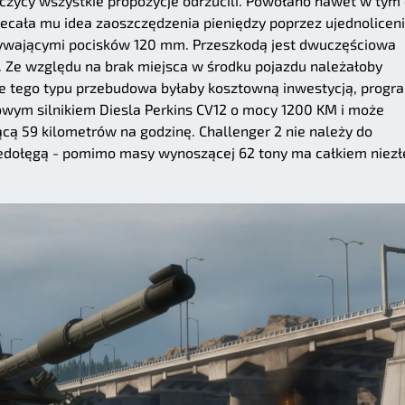
yjczycy wszystkie propozycje odrzucili. Powołano nawet w tym
iecała mu idea zaoszczędzenia pieniędzy poprzez ujednolicen
żywającymi pocisków 120 mm. Przeszkodą jest dwuczęściowa
o. Ze względu na brak miejsca w środku pojazdu należałoby
e tego typu przebudowa byłaby kosztowną inwestycją, progr
owym silnikiem Diesla Perkins CV12 o mocy 1200 KM i może
 59 kilometrów na godzinę. Challenger 2 nie należy do
niedołęgą - pomimo masy wynoszącej 62 tony ma całkiem niezł