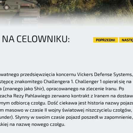
 NA CELOWNIKU:
POPRZEDNI
NAST
ywatnego przedsięwzięcia koncernu Vickers Defense Systems,
ępcę znakomitego Challengera 1. Challenger 1 opierał się na
 (znanego jako Shir), opracowanego na zlecenie Iranu. Po
iu szacha Rezy Pahlawiego zerwano kontrakt z Iranem na dosta
wnym odbiorcą czołgu. Dość ciekawa jest historia nazwy pojaz
ym masowo w czasie II wojny światowej niszczycielu czołgów,
nder). Słynny w swoim czasie pojazd poszedł w zapomnienie,
skiej na nazwę nowego czołgu.