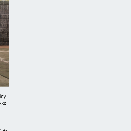
iny
ekko
6 do