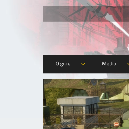
O grze
Media