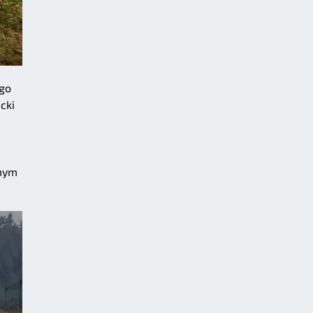
ego
cki
amym