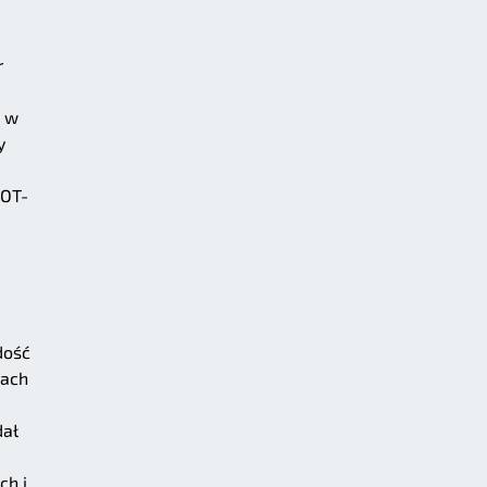
r
, w
y
 OT-
dość
tach
dał
ch i