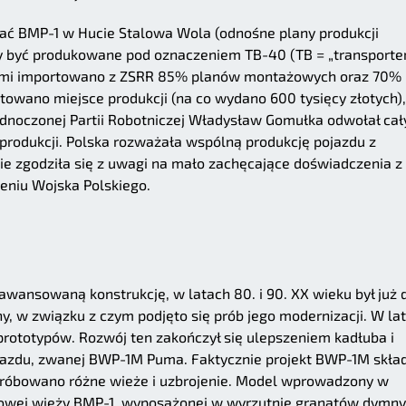
ć BMP-1 w Hucie Stalowa Wola (odnośne plany produkcji
ły być produkowane pod oznaczeniem TB-40 (TB = „transporte
dłami importowano z ZSRR 85% planów montażowych oraz 70%
owano miejsce produkcji (na co wydano 600 tysięcy złotych)
jednoczonej Partii Robotniczej Władysław Gomułka odwołał cał
produkcji. Polska rozważała wspólną produkcję pojazdu z
ie zgodziła się z uwagi na mało zachęcające doświadczenia z
eniu Wojska Polskiego.
awansowaną konstrukcję, w latach 80. i 90. XX wieku był już 
y, w związku z czym podjęto się prób jego modernizacji. W la
 prototypów. Rozwój ten zakończył się ulepszeniem kadłuba i
azdu, zwanej BWP-1M Puma. Faktycznie projekt BWP-1M skła
wypróbowano różne wieże i uzbrojenie. Model wprowadzony w
dowej wieży BMP-1, wyposażonej w wyrzutnie granatów dymny