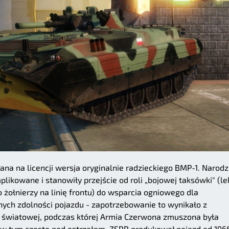
a na licencji wersja oryginalnie radzieckiego BMP-1. Narodz
plikowane i stanowiły przejście od roli „bojowej taksówki" (l
żołnierzy na linię frontu) do wsparcia ogniowego dla
jnych zdolności pojazdu - zapotrzebowanie to wynikało z
 światowej, podczas której Armia Czerwona zmuszona była
e, w tym często pod ostrzałem. ZSRR produkował pojazd od 196