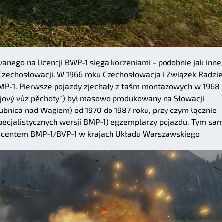
anego na licencji BWP-1 sięga korzeniami - podobnie jak inn
Czechosłowacji. W 1966 roku Czechosłowacja i Związek Radzie
MP-1. Pierwsze pojazdy zjechały z taśm montażowych w 1968
ojový vůz pěchoty") był masowo produkowany na Słowacji
ubnica nad Wagiem) od 1970 do 1987 roku, przy czym łącznie
ecjalistycznych wersji BMP-1) egzemplarzy pojazdu. Tym s
ducentem BMP-1/BVP-1 w krajach Układu Warszawskiego