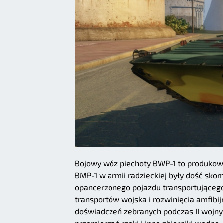
Bojowy wóz piechoty BWP-1 to produkowan
BMP-1 w armii radzieckiej były dość skom
opancerzonego pojazdu transportującego 
transportów wojska i rozwinięcia amfibi
doświadczeń zebranych podczas II wojny
przemierzać rzeki i inne zbiorniki wodn