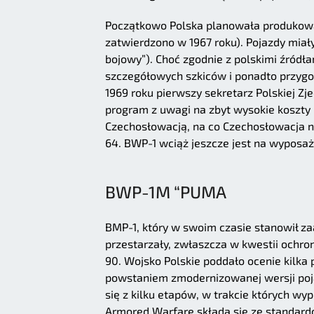
Początkowo Polska planowała produkowa
zatwierdzono w 1967 roku). Pojazdy mia
bojowy”). Choć zgodnie z polskimi źró
szczegółowych szkiców i ponadto przygot
1969 roku pierwszy sekretarz Polskiej Z
program z uwagi na zbyt wysokie koszty 
Czechosłowacją, na co Czechosłowacja n
64. BWP-1 wciąż jeszcze jest na wyposaż
BWP-1M “PUMA
BMP-1, który w swoim czasie stanowił za
przestarzały, zwłaszcza w kwestii ochron
90. Wojsko Polskie poddało ocenie kilka
powstaniem zmodernizowanej wersji poj
się z kilku etapów, w trakcie których 
Armored Warfare składa się ze standar