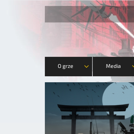
O grze
Media