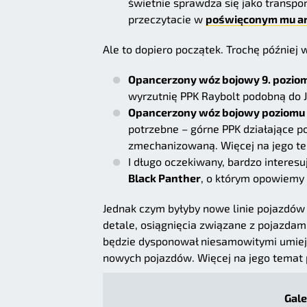
świetnie sprawdza się jako transpor
przeczytacie w
poświęconym mu ar
Ale to dopiero początek. Trochę później
Opancerzony wóz bojowy 9. pozio
wyrzutnię PPK Raybolt podobną do J
Opancerzony wóz bojowy poziomu 
potrzebne – górne PPK działające po
zmechanizowaną. Więcej na jego t
I długo oczekiwany, bardzo intere
Black Panther
, o którym opowiemy 
Jednak czym byłyby nowe linie pojazdów
detale, osiągnięcia związane z pojazdam
będzie dysponował niesamowitymi umieję
nowych pojazdów. Więcej na jego temat
Gale