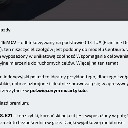
jazdy:
p 16 MCV
– odblokowywany na podstawie C13 TUA (Francine D
g); ten niszczyciel czołgów jest podobny do modelu Centauro.
 on wyposażony w unikatową zdolność Wspomaganie celowani
yzyjne mierzenie do ruchomych celów. Więcej na ten temat
n indonezyjski pojazd to idealny przykład tego, dlaczego czoł
zybkie, dobrze uzbrojone i idealnie sprawdzają się w agresywn
przeczytacie w
poświęconym mu artykule.
ojazd premium:
8. K21
– ten szybki, koreański pojazd jest wyposażony w potę
 za złoto bezpośrednio w grze. Dzięki wyjątkowej mobilności