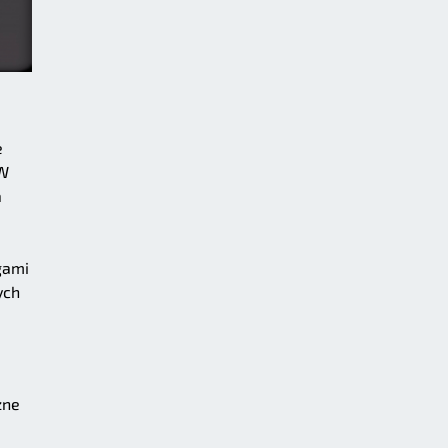
e
 W
a
gami
ych
żne