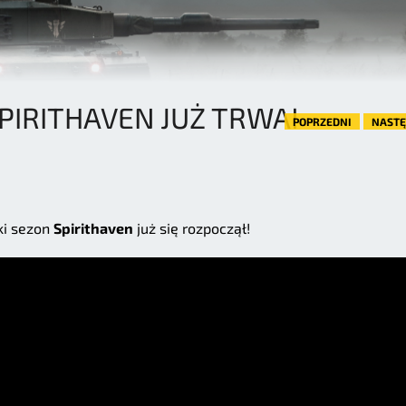
PIRITHAVEN JUŻ TRWA!
POPRZEDNI
NAST
ki sezon
Spirithaven
już się rozpoczął!