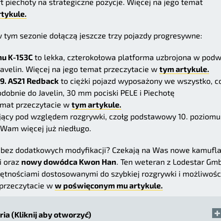
t piechoty na strategiczne pozycje. Więcej na jego temat
tykule.
 w tym sezonie dołączą jeszcze trzy pojazdy progresywne:
mu K-153C
to lekka, czterokołowa platforma uzbrojona w pod
avelin. Więcej na jego temat przeczytacie w
tym artykule.
9. AS21 Redback
to ciężki pojazd wyposażony we wszystko, c
dobnie do Javelin, 30 mm pociski PELE i Piechotę
emat przeczytacie w
tym artykule.
sujący pod względem rozgrywki, czołg podstawowy 10. poziom
Wam więcej już niedługo.
 bez dodatkowych modyfikacji? Czekają na Was nowe kamufla
i oraz
nowy dowódca Kwon Han
. Ten weteran z Lodestar Gm
tnościami dostosowanymi do szybkiej rozgrywki i możliwośc
 przeczytacie w
w poświęconym mu artykule.
ria (Kliknij aby otworzyć)