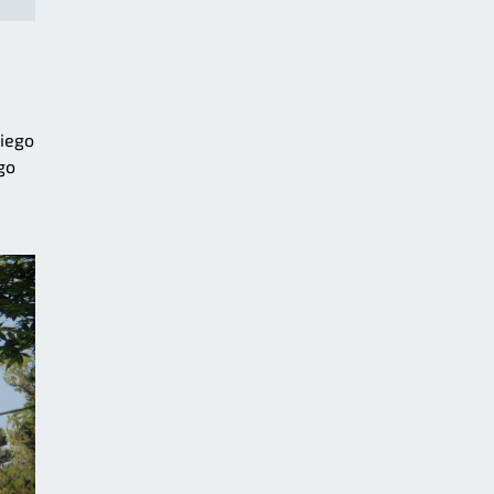
kiego
go