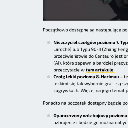
Początkowo dostępne są następujące po
Niszczyciel czołgów poziomu 7. Ty
Laroche) lub Typu 90-II (Zhang Fen
przeciwieństwie do Centauro jest
(AI), która zapewnia bardziej prec
przeczytacie w
tym artykule.
Czołg lekki poziomu 8. Harimau
– te
lekkimi się tak wybornie gra – są s
zagrywkach. Więcej na jego temat 
Ponadto na początek dostępny będzie p
Opancerzony wóz bojowy poziomu 
uzbrojenie i będzie go można nabyć