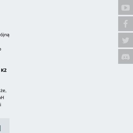
wójną
o
u
K2
że,
bH
i