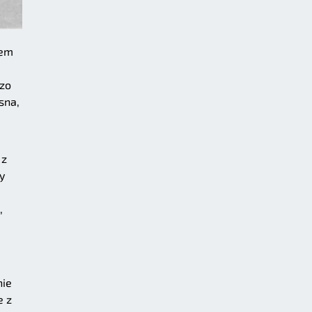
iem
dzo
sna,
 z
y
,
nie
e z