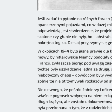
Jeśli zadać to pytanie na różnych forac
opancerzonymi pojazdami, co w dużej m
odpowiedzią jest stwierdzenie, że projek
szalone czy głupie nie były, bo – abstra
pokrętna logika. Dzisiaj przyjrzymy się 
W okolicach 1944 było jasne prawie dla 
mowy, by hitlerowskie Niemcy podołały o
Francji, zwłaszcza biorąc pod uwagę zas
tychże były uszkadzanie jedna za drugą,
niebotyczny chaos – dowódcom były wydaw
żołnierze nie otrzymywali rozkazów od s
Nic dziwnego, że pośród żołnierzy i ofice
właśnie pogłosek wpłynęła na niemiecką k
długo krążyła, ale zostało udokumentowa
była przekonana o tym, że z radzieckich 