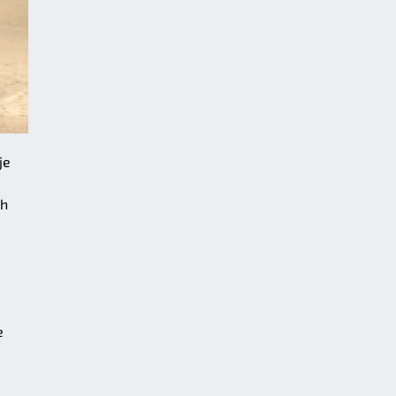
je
ch
e