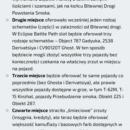
ilościami i szansami, jak na końcu Bitewnej Drogi
Powstania Smoka.
Drugie miejsce
oferowało wcześniej jeden rodzaj
schematów (części) w zależności od Bitewnej drogi.
W Eclipse Battle Path slot będzie oferował trzy
rodzaje schematów – Object 787 Gadyuka, 2S38
Derivatsiya i CV90120T Ghost. W ten sposób
będziecie mogli złożyć wszystkie trzy pojazdy bez
konieczności czekania na właściwy zrzut w miejscu
na pojazd.
Trzecie miejsce
będzie oferować te same pojazdy co
poprzednio (bez Ghosta i Derivatsiya), ale prawie
wszystkie pojazdy dostępne w grze, w tym T-62M, T-
15 Kinzhal, pojazdy Przebudzenie smoka, Obiekt 225 i
Obiekt 287.
Czwarte miejsce
straciło „śmieciowe” zrzuty
(insygnia, kredyty), ale teraz będzie oferować
większość kamuflaży i bazowych farb dostępnych w