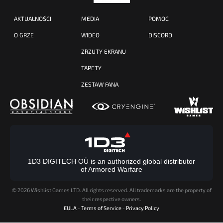
AKTUALNOŚCI
MEDIA
POMOC
O GRZE
WIDEO
DISCORD
ZRZUTY EKRANU
TAPETY
ZESTAW FANA
1D3 DIGITECH OÜ is an authorized global distributor
of Armored Warfare
©
2026 Wishlist Games LTD. All rights reserved. All trademarks are the property of
their respective owners.
EULA
-
Terms of Service
-
Privacy Policy