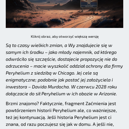
Kliknij obraz, aby otworzyć większą wersję
Są to czasy wielkich zmian, a Wy znajdujecie się w
samym ich środku – jako młody najemnik, od którego
odwróciło się szczęście, dostajecie propozycję nie do
odrzucenia – macie wyszkolić oddział ochrony dla firmy
Peryhelium z siedzibą w Chicago. Jej cele są
enigmatyczne; podobnie jak postać jej założyciela i
inwestora – Davida Murdocha. W czerwcu 2028 roku
dołączacie do sił Peryhelium w ich obozie w Arizonie.
Brzmi znajomo? Faktycznie, fragment Zaćmienia jest
powtórzeniem historii Peryhelium ale, co ważniejsze,
też jej kontynuacją. Jeśli historia Peryhelium jest ci
znana, od razu poczujesz się jak w domu. A jeśli nie,