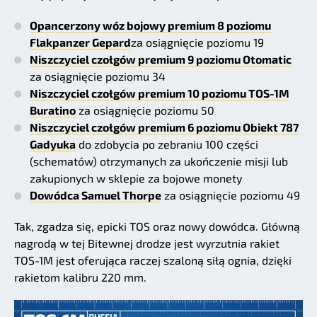
Opancerzony wóz bojowy premium 8 poziomu
Flakpanzer Gepard
za osiągnięcie poziomu 19
Niszczyciel czołgów premium 9 poziomu Otomatic
za osiągnięcie poziomu 34
Niszczyciel czołgów premium 10 poziomu TOS-1M
Buratino
za osiągnięcie poziomu 50
Niszczyciel czołgów premium 6 poziomu Obiekt 787
Gadyuka
do zdobycia po zebraniu 100 części
(schematów) otrzymanych za ukończenie misji lub
zakupionych w sklepie za bojowe monety
Dowódca Samuel Thorpe
za osiągnięcie poziomu 49
Tak, zgadza się, epicki TOS oraz nowy dowódca. Główną
nagrodą w tej Bitewnej drodze jest wyrzutnia rakiet
TOS-1M jest oferująca raczej szaloną siłą ognia, dzięki
rakietom kalibru 220 mm.