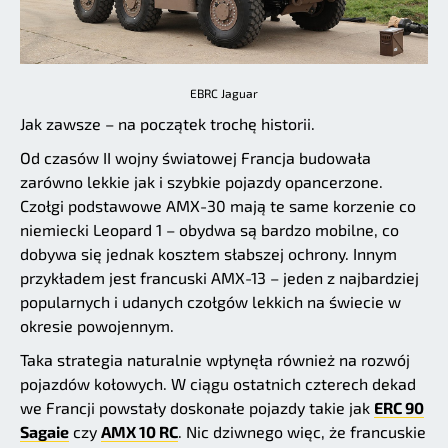
EBRC Jaguar
Jak zawsze – na początek trochę historii.
Od czasów II wojny światowej Francja budowała
zarówno lekkie jak i szybkie pojazdy opancerzone.
Czołgi podstawowe AMX-30 mają te same korzenie co
niemiecki Leopard 1 – obydwa są bardzo mobilne, co
dobywa się jednak kosztem słabszej ochrony. Innym
przykładem jest francuski AMX-13 – jeden z najbardziej
popularnych i udanych czołgów lekkich na świecie w
okresie powojennym.
Taka strategia naturalnie wpłynęła również na rozwój
pojazdów kołowych. W ciągu ostatnich czterech dekad
we Francji powstały doskonałe pojazdy takie jak
ERC 90
Sagaie
czy
AMX 10 RC
. Nic dziwnego więc, że francuskie