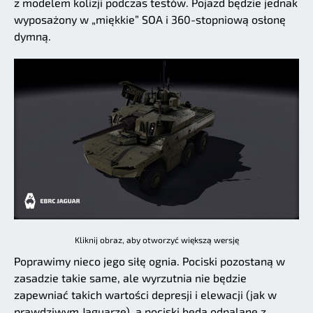
z modelem kolizji podczas testów. Pojazd będzie jednak
wyposażony w „miękkie” SOA i 360-stopniową osłonę
dymną.
Kliknij obraz, aby otworzyć większą wersję
Poprawimy nieco jego siłę ognia. Pociski pozostaną w
zasadzie takie same, ale wyrzutnia nie będzie
zapewniać takich wartości depresji i elewacji (jak w
prawdziwym Jaguarze), a pociski będą odpalane z