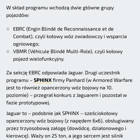
W skład programu wchodzą dwie główne grupy
pojazdów:
EBRC (Engin Blindé de Reconnaissance et de
Combat), czyli kołowy wóz zwiadowczy i wsparcia
ogniowego;
VBMR (Véhicule Blindé Multi-Role), czyli kołowy
pojazd wielofunkcyjny.
Za sekcję EBRC odpowiada Jaguar. Drugi uczestnik
programu –
SPHINX
firmy Panhard (w Armored Warfare
jest to również opancerzony wóz bojowy na 10.
poziomie) – przegrał konkurs z Jaguarem i pozostał w
fazie prototypowej.
Jaguar to – podobnie jak SPHINX – sześciokołowy
opancerzony wóz bojowy (z napędem 6x6), obsługiwany
przez trzyosobową załogę (dowódcę, działonowego i
kierowcę). Waży on 25 ton, a jego sercem jest silnik