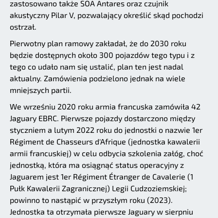
zastosowano także SOA Antares oraz czujnik
akustyczny Pilar V, pozwalający określić skąd pochodzi
ostrzał.
Pierwotny plan ramowy zakładał, że do 2030 roku
będzie dostępnych około 300 pojazdów tego typu i z
tego co udało nam się ustalić, plan ten jest nadal
aktualny. Zamówienia podzielono jednak na wiele
mniejszych partii.
We wrześniu 2020 roku armia francuska zamówiła 42
Jaguary EBRC. Pierwsze pojazdy dostarczono między
styczniem a lutym 2022 roku do jednostki o nazwie 1er
Régiment de Chasseurs d'Afrique (jednostka kawalerii
armii francuskiej) w celu odbycia szkolenia załóg, choć
jednostką, która ma osiągnąć status operacyjny z
Jaguarem jest 1er Régiment Étranger de Cavalerie (1
Pułk Kawalerii Zagranicznej) Legii Cudzoziemskiej;
powinno to nastąpić w przyszłym roku (2023).
Jednostka ta otrzymała pierwsze Jaguary w sierpniu