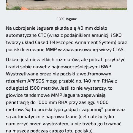
EBRC Jaguar
Na uzbrojenie Jaguara składa się 40 mm działo
automatyczne CTC (wraz z podajnikiem amunicji i SKO
tworzy układ Cased Telescoped Armament System) oraz
pociski kierowane MMP w zaawansowanej wieży CTAS.
Działo jest niewielkich rozmiarów, ale potrafi przyłożyć
i radzi sobie nawet z najnowocześniejszymi BWP.
Wystrzeliwane przez nie pociski z wolframowym
rdzeniem APFSDS mogą przebić np. 140 mm RHAe z
odległości 1500 metrów. Jeśli to nie wystarczy, to
głowice tandemowe MMP Jaguara zapewniają
penetrację do 1000 mm RHA przy zasięgu 4000
metrów. Są to pociski typu „odpal i zapomnij”, ponieważ
są automatycznie naprowadzane (cel należy tylko
namierzyć przed wystrzałem, a nie trzeba go trzymać
na muszce podczas całego lotu pocisku).