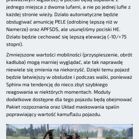
jednego miejsca z dwoma lufami, a nie po jednej lufie z
każdej stronie wieży. Działo automatyczne będzie
obsługiwać amunicję PELE (odrobinę lepszą niż w
Namerze) oraz APFSDS, ale usunęliśmy pociski HE.
Działo będzie cechować się lepszą elewacją (-10/+75
stopni).
Zmniejszone wartości mobilności (przyspieszenie, obrót
kadłuba) mogą marniej wyglądać, ale tak naprawdę
niewiele się zmienia na niekorzyść. Dzięki temu pojazd
będzie łatwiejszy w obsłudze i podczas walki, ponieważ
Sphinx ma tendencję do nieco zbyt szybkiego
reagowania w niektórych momentach. Moduły
dodatkowe dostępne dla tego pojazdu będą obejmować
Pakiet rozpoznania oraz Układ maskowania spalin
poprawiający wartość kamuflażu pojazdu.