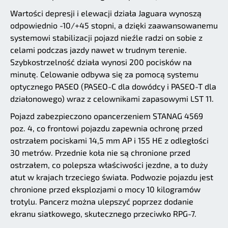
Wartości depresji i elewacji działa Jaguara wynoszą
odpowiednio -10/+45 stopni, a dzięki zaawansowanemu
systemowi stabilizacji pojazd nieźle radzi on sobie z
celami podczas jazdy nawet w trudnym terenie.
Szybkostrzelność działa wynosi 200 pocisków na
minutę. Celowanie odbywa się za pomocą systemu
optycznego PASEO (PASEO-C dla dowódcy i PASEO-T dla
działonowego) wraz z celownikami zapasowymi LST 11.
Pojazd zabezpieczono opancerzeniem STANAG 4569
poz. 4, co frontowi pojazdu zapewnia ochronę przed
ostrzałem pociskami 14,5 mm AP i 155 HE z odległości
30 metrów. Przednie koła nie są chronione przed
ostrzałem, co polepsza właściwości jezdne, a to duży
atut w krajach trzeciego świata. Podwozie pojazdu jest
chronione przed eksplozjami o mocy 10 kilogramów
trotylu. Pancerz można ulepszyć poprzez dodanie
ekranu siatkowego, skutecznego przeciwko RPG-7.