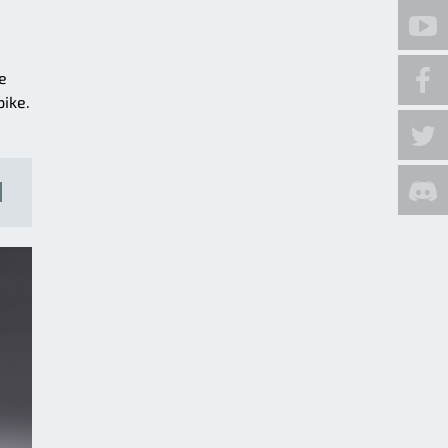
e
ike.