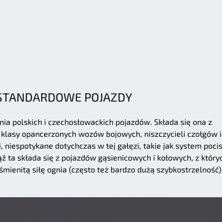
STANDARDOWE POJAZDY
inia polskich i czechosłowackich pojazdów. Składa się ona z
klasy opancerzonych wozów bojowych, niszczycieli czołgów i
, niespotykane dotychczas w tej gałęzi, takie jak system poc
ąź ta składa się z pojazdów gąsienicowych i kołowych, z który
mienitą siłę ognia (często też bardzo dużą szybkostrzelność) 