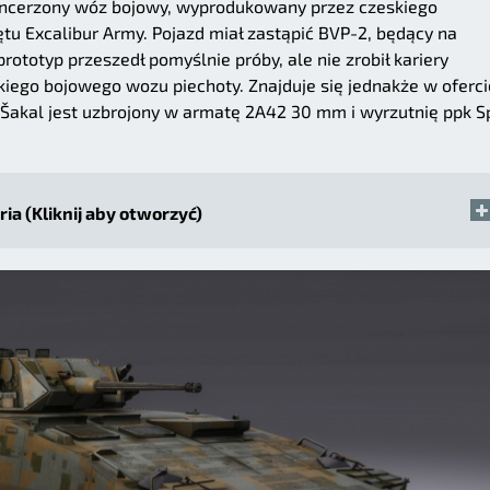
pancerzony wóz bojowy, wyprodukowany przez czeskiego
u Excalibur Army. Pojazd miał zastąpić BVP-2, będący na
ototyp przeszedł pomyślnie próby, ale nie zrobił kariery
ego bojowego wozu piechoty. Znajduje się jednakże w oferci
Šakal jest uzbrojony w armatę 2A42 30 mm i wyrzutnię ppk Sp
ria (Kliknij aby otworzyć)