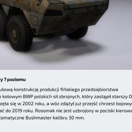
y 7 poziomu
łową konstrukcję produkcji fińskiego przedsiębiorstwa
 kołowym BWP polskich sił zbrojnych, który zastąpił starszy 
częła się w 2002 roku, a wóz zdążył już przejść chrzest bojow
ać do 2019 roku. Rosomak nie jest uzbrojony w pociski kierow
utomatyczne Bushmaster kalibru 30 mm.