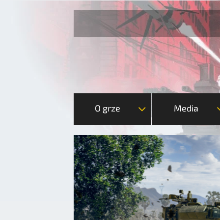
O grze
Media