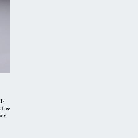
OT-
ych w
ane,