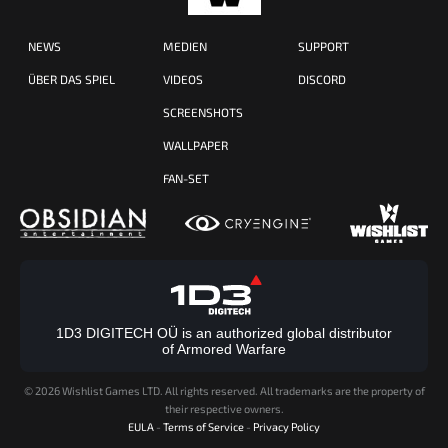
NEWS
MEDIEN
SUPPORT
ÜBER DAS SPIEL
VIDEOS
DISCORD
SCREENSHOTS
WALLPAPER
FAN-SET
1D3 DIGITECH OÜ is an authorized global distributor
of Armored Warfare
©
2026 Wishlist Games LTD. All rights reserved. All trademarks are the property of
their respective owners.
EULA
-
Terms of Service
-
Privacy Policy