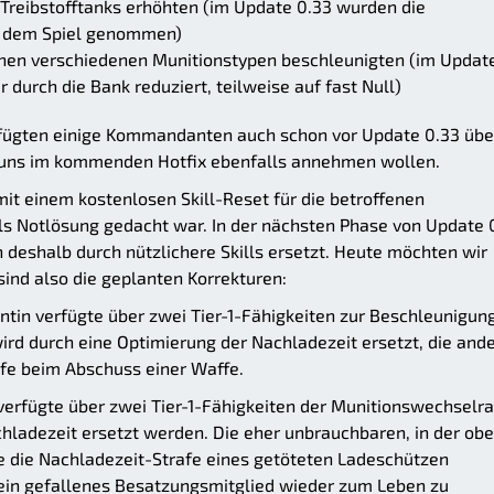
n Treibstofftanks erhöhten (im Update 0.33 wurden die
s dem Spiel genommen)
chen verschiedenen Munitionstypen beschleunigten (im Updat
 durch die Bank reduziert, teilweise auf fast Null)
erfügten einige Kommandanten auch schon vor Update 0.33 übe
ir uns im kommenden Hotfix ebenfalls annehmen wollen.
it einem kostenlosen Skill-Reset für die betroffenen
s Notlösung gedacht war. In der nächsten Phase von Update 
deshalb durch nützlichere Skills ersetzt. Heute möchten wir
ind also die geplanten Korrekturen:
in verfügte über zwei Tier-1-Fähigkeiten zur Beschleunigun
ird durch eine Optimierung der Nachladezeit ersetzt, die and
fe beim Abschuss einer Waffe.
rfügte über zwei Tier-1-Fähigkeiten der Munitionswechselra
chladezeit ersetzt werden. Die eher unbrauchbaren, in der ob
ie die Nachladezeit-Strafe eines getöteten Ladeschützen
 ein gefallenes Besatzungsmitglied wieder zum Leben zu