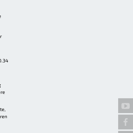
e
r
0.34
g
ere
te,
eren