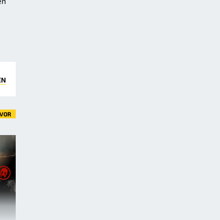
en
EN
VOR