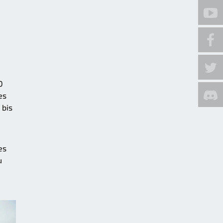
0
es
 bis
es
u