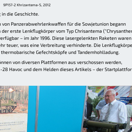
9P157-2 Khrizantema-S, 2012
 in die Geschichte.
n von Panzerabwehrlenkwaffen für die Sowjetunion begann
ch der erste Lenkflugkörper vom Typ Chrisantema ("Chrysanth
erfügbar – im Jahr 1996. Diese lasergelenkten Raketen waren
 sehr teuer, was eine Verbreitung verhinderte. Die Lenkflugkörp
 thermobarische Gefechtsköpfe und Tandemhohlladung.
 können von diversen Plattformen aus verschossen werden,
28 Havoc und dem Helden dieses Artikels – der Startplattfo