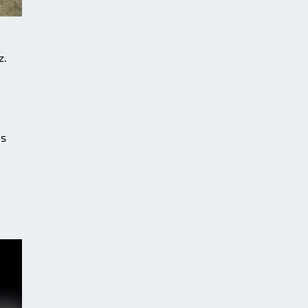
z.
es