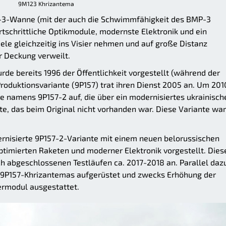
9M123 Khrizantema
P-3-Wanne (mit der auch die Schwimmfähigkeit des BMP-3
schrittliche Optikmodule, modernste Elektronik und ein
le gleichzeitig ins Visier nehmen und auf große Distanz
r Deckung verweilt.
de bereits 1996 der Öffentlichkeit vorgestellt (während der
roduktionsvariante (9P157) trat ihren Dienst 2005 an. Um 201
e namens 9P157-2 auf, die über ein modernisiertes ukrainisch
, das beim Original nicht vorhanden war. Diese Variante war
ernisierte 9P157-2-Variante mit einem neuen belorussischen
timierten Raketen und moderner Elektronik vorgestellt. Dies
ch abgeschlossenen Testläufen ca. 2017-2018 an. Parallel daz
 9P157-Khrizantemas aufgerüstet und zwecks Erhöhung der
ermodul ausgestattet.