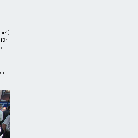
eme")
 für
er
rm